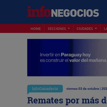
HOME
SECCIONES
CIUDADES
L
InfoGanadería
viernes 03 de octubre | 20
Remates por más d