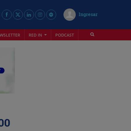
Ingresar
WSLETTER
RED IN
PODCAST
00