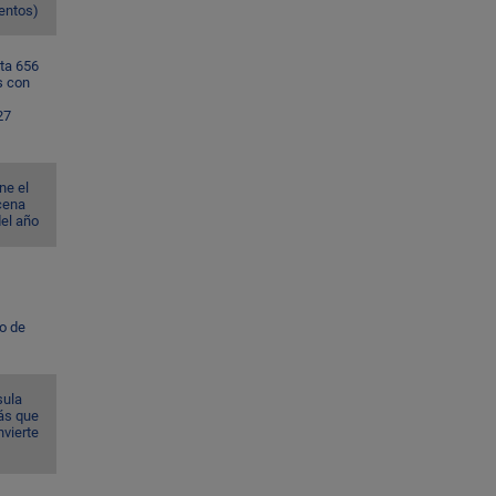
ventos)
ta 656
s con
27
ne el
cena
del año
to de
sula
ás que
nvierte