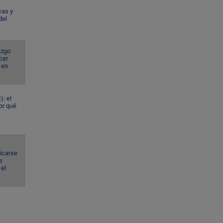
cas y
del
azgo
cer
 en
): el
or qué
dicarse
s
el