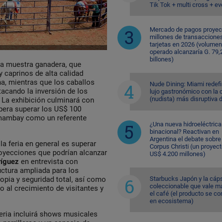
Tik Tok + multi cross + e
Mercado de pagos proyec
millones de transaccione
tarjetas en 2026 (volumen
operado alcanzaría G. 79,
billones)
 la muestra ganadera, que
 caprinos de alta calidad
na, mientras que los caballos
Nude Dining: Miami redefi
tacando la inversión de los
lujo gastronómico con la 
(nudista) más disruptiva 
 La exhibición culminará con
pera superar los US$ 100
Amambay como un referente
¿Una nueva hidroeléctrica
binacional? Reactivan en
Argentina el debate sobre
la feria en general es superar
Corpus Christi (un proyec
oyecciones que podrían alcanzar
US$ 4.200 millones)
ríguez
en entrevista con
uctura ampliada para los
Starbucks Japón y la cáp
pia y seguridad total, así como
coleccionable que vale m
 al crecimiento de visitantes y
el café (el producto se co
en ecosistema)
eria incluirá shows musicales