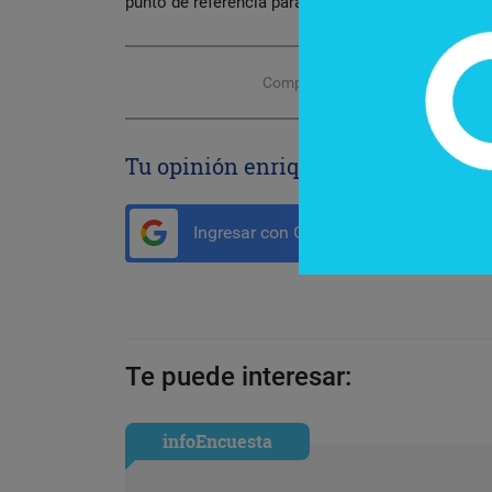
punto de referencia para la inversión y el turismo
Compartir con tus amigos de
Tu opinión enriquece este artículo:
Ingresar con Google
Te puede interesar:
infoEncuesta