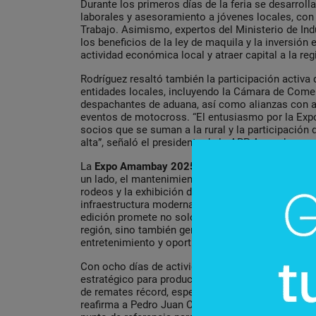
Durante los primeros días de la feria se desarrol
laborales y asesoramiento a jóvenes locales, con 
Trabajo. Asimismo, expertos del Ministerio de In
los beneficios de la ley de maquila y la inversión 
actividad económica local y atraer capital a la reg
Rodríguez resaltó también la participación activa
entidades locales, incluyendo la Cámara de Come
despachantes de aduana, así como alianzas con 
eventos de motocross. “El entusiasmo por la Exp
socios que se suman a la rural y la participación 
alta”, señaló el presidente de la ARP Amambay.
La
Expo Amambay 2025
refleja una combinación 
un lado, el mantenimiento de prácticas típicas d
rodeos y la exhibición de razas autóctonas; por ot
infraestructura moderna, nuevas actividades y es
edición promete no solo consolidar el crecimien
región, sino también generar un impacto social y cu
entretenimiento y oportunidades de aprendizaje par
Con ocho días de actividades continuas, la Expo
estratégico para productores, inversionistas y pú
de remates récord, espectáculos variados y capac
reafirma a Pedro Juan Caballero como epicentro 