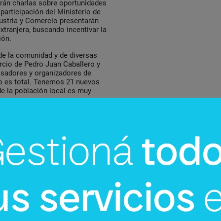
larán charlas sobre oportunidades
participación del Ministerio de
dustria y Comercio presentarán
extranjera, buscando incentivar la
ión.
 de la comunidad y de diversas
rcio de Pedro Juan Caballero y
asadores y organizadores de
o es total. Tenemos 21 nuevos
de la población local es muy
de tradición y modernidad: por
el campo paraguayo, como los
ro, la incorporación de
pacios para negocios. Esta
to económico y ganadero de la
ltural significativo, con
a toda la familia.
 se posiciona como un evento
blico en general. La combinación
itaciones especializadas
del desarrollo del Amambay y un