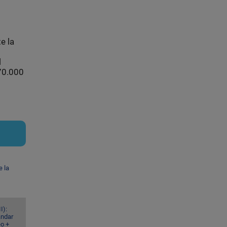
e la
l
 70.000
e la
I):
ándar
eo +