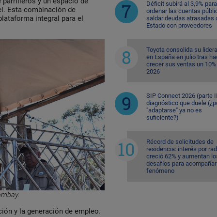
 parrilleros y un espacio de
Déficit subirá al 3,9% para
el. Esta combinación de
ordenar las cuentas públi
lataforma integral para el
saldar deudas atrasadas 
Estado con proveedores
Toyota consolida su lider
en España en julio tras ha
crecer sus ventas un 10%
2026
SIP Connect 2026 (parte II
diagnóstico que duele (¿p
"adaptarse" ya no es
suficiente?)
Récord de solicitudes de
residencia: interés por ra
creció 62% y aumentan lo
desafíos para acompañar 
fenómeno
mambay.
ación y la generación de empleo.