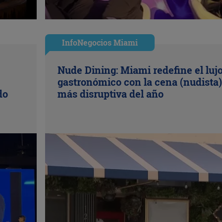
InfoNegocios Miami
Nude Dining: Miami redefine el luj
gastronómico con la cena (nudista)
do
más disruptiva del año