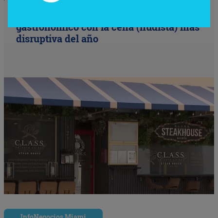
Nude Dining: Miami redefine el lujo
gastronómico con la cena (nudista) más
disruptiva del año
InfoNegocios Miami