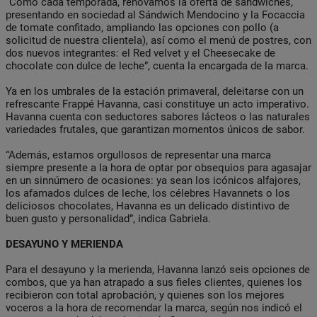
“Como cada temporada, renovamos la oferta de sándwiches,
presentando en sociedad al Sándwich Mendocino y la Focaccia
de tomate confitado, ampliando las opciones con pollo (a
solicitud de nuestra clientela), así como el menú de postres, con
dos nuevos integrantes: el Red velvet y el Cheesecake de
chocolate con dulce de leche”, cuenta la encargada de la marca.
Ya en los umbrales de la estación primaveral, deleitarse con un
refrescante Frappé Havanna, casi constituye un acto imperativo.
Havanna cuenta con seductores sabores lácteos o las naturales
variedades frutales, que garantizan momentos únicos de sabor.
“Además, estamos orgullosos de representar una marca
siempre presente a la hora de optar por obsequios para agasajar
en un sinnúmero de ocasiones: ya sean los icónicos alfajores,
los afamados dulces de leche, los célebres Havannets o los
deliciosos chocolates, Havanna es un delicado distintivo de
buen gusto y personalidad”, indica Gabriela.
DESAYUNO Y MERIENDA
Para el desayuno y la merienda, Havanna lanzó seis opciones de
combos, que ya han atrapado a sus fieles clientes, quienes los
recibieron con total aprobación, y quienes son los mejores
voceros a la hora de recomendar la marca, según nos indicó el