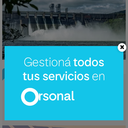
InfoNegocios Miami
Nude Dining: Miami redefine el lujo
gastronómico con la cena (nudista) más
disruptiva del año