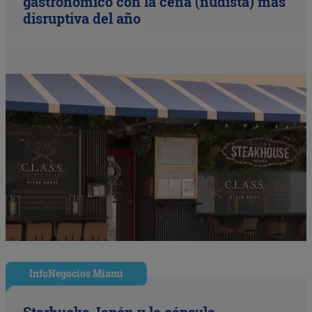
gastronómico con la cena (nudista) más
disruptiva del año
InfoNegocios Miami
Starbucks Japón y la cápsula