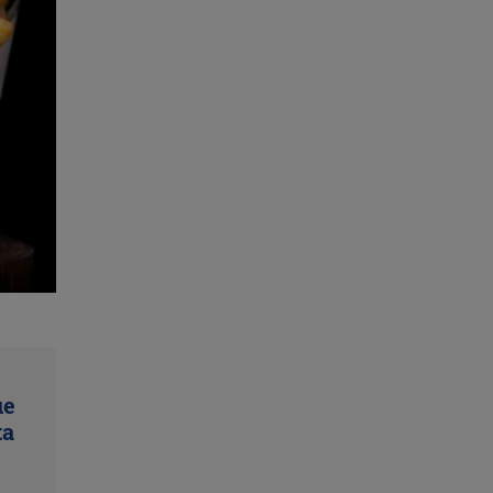
ue
ta