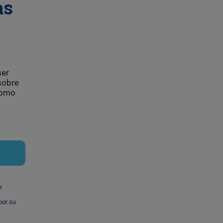
as
ser
sobre
 como
e
por su