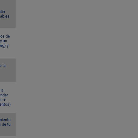
tín
Gables
ños de
 y un
rg) y
e la
I):
ándar
eo +
ventos)
miento
s de tu