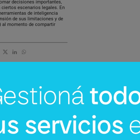
tomar decisiones importantes,
 ciertos escenarios legales. En
 herramientas de inteligencia
nsión de sus limitaciones y de
n) al momento de compartir