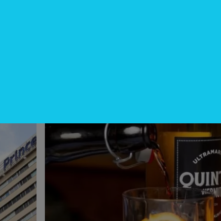
InfoNegocios Miami
Miami: La nueva capital
gastronómica global (Quintín
Ultramarinos elige Coral Gables pa
su desembarco)