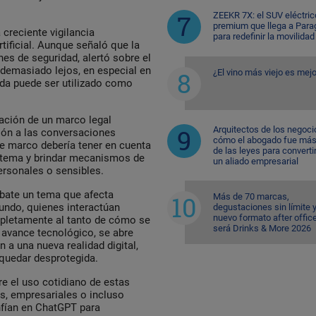
ZEEKR 7X: el SUV eléctric
premium que llega a Para
creciente vigilancia
para redefinir la movilidad
rtificial. Aunque señaló que la
nes de seguridad, alertó sobre el
 demasiado lejos, en especial en
¿El vino más viejo es mejo
ada puede ser utilizado como
reación de un marco legal
Arquitectos de los negoci
ción a las conversaciones
cómo el abogado fue más 
 marco debería tener en cuenta
de las leyes para converti
istema y brindar mecanismos de
un aliado empresarial
ersonales o sensibles.
ebate un tema que afecta
Más de 70 marcas,
undo, quienes interactúan
degustaciones sin límite 
nuevo formato after office
mpletamente al tanto de cómo se
será Drinks & More 2026
 avance tecnológico, se abre
 a una nueva realidad digital,
 quedar desprotegida.
e el uso cotidiano de estas
s, empresariales o incluso
fían en ChatGPT para