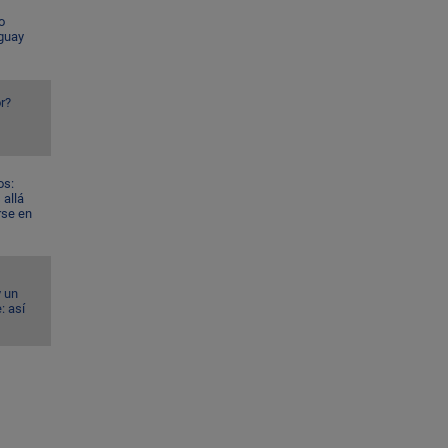
o
guay
r?
os:
allá
rse en
y un
: así