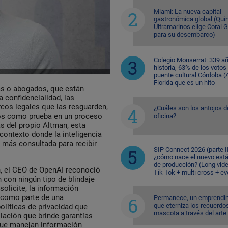
Miami: La nueva capital
gastronómica global (Quin
Ultramarinos elige Coral 
para su desembarco)
Colegio Monserrat: 339 a
historia, 63% de los votos
puente cultural Córdoba (A
Florida que es un hito
as o abogados, que están
a confidencialidad, las
os legales que las resguarden,
¿Cuáles son los antojos d
dos como prueba en un proceso
oficina?
as del propio Altman, esta
contexto donde la inteligencia
z más consultada para recibir
SIP Connect 2026 (parte II
¿cómo nace el nuevo est
de producción? (Long vid
n, el CEO de OpenAI reconoció
Tik Tok + multi cross + e
 con ningún tipo de blindaje
solicite, la información
 como parte de una
Permanece, un emprendi
que eterniza los recuerdo
políticas de privacidad que
mascota a través del arte
slación que brinde garantías
 que manejan información