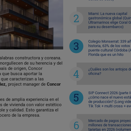
Miami: La nueva capital
gastronómica global (Quin
Ultramarinos elige Coral 
para su desembarco)
Colegio Monserrat: 339 a
historia, 63% de los votos
puente cultural Córdoba (A
Florida que es un hito
alabras constructora y coreana.
norgullecen de su herencia y del
 país de origen, Concor
¿Cuáles son los antojos d
 que busca aportar la
oficina?
 que caracterizan a las
lez,
project manager de
Concor
SIP Connect 2026 (parte II
¿cómo nace el nuevo est
s de amplia experiencia en el
de producción? (Long vid
 de vivienda con valor estético
Tik Tok + multi cross + e
le y calidad. Esto garantiza el
ocero de la empresa.
Mercado de pagos proyec
millones de transaccione
tarjetas en 2026 (volumen