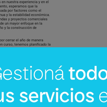
 en nuestra experiencia y en el
ento, esperamos que la
ada por factores como el
inua y la estabilidad económica.
endas y proyectos comerciales
 de un mayor enfoque en la
eño y la construcción de
or cerrar el año de manera
n curso, tenemos planificado la
cionales a nuestra cartera, los
das. Nuestra estrategia se
amente ubicadas para la
 la línea de edificios de nuestra
ocan en la continuación de los
e viviendas alternativas.
 exitosa, entregando viviendas
ener una comunicación
s, manteniéndolos informados
s la confianza de que su