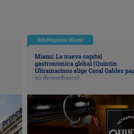
InfoNegocios Miami
Miami: La nueva capital
gastronómica global (Quintín
Ultramarinos elige Coral Gables pa
su desembarco)