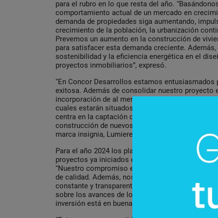
para el rubro en lo que resta del año. “Basándonos
comportamiento actual de un mercado en crecimi
demanda de propiedades siga aumentando, impuls
crecimiento de la población, la urbanización cont
Prevemos un aumento en la construcción de vivi
para satisfacer esta demanda creciente. Además,
sostenibilidad y la eficiencia energética en el dis
proyectos inmobiliarios”, expresó.
“En Concor Desarrollos estamos entusiasmados p
exitosa. Además de consolidar nuestro proyecto e
incorporación de al menos uno o dos edificios adi
cuales estarán situados en ubicaciones privilegia
centra en la captación de propiedades estratégic
construcción de nuevos edificios que enriquecerán
marca insignia, Lumiere”, anunció.
Para el año 2024 los planes de la empresa se enf
proyectos ya iniciados e innovar en la propuesta d
“Nuestro compromiso es llevarlos a su conclusión
de calidad. Además, nos esforzaremos por mant
constante y transparente con nuestros inversore
sobre los avances de los proyectos y brindándole
inversión está en buenas manos”, indicó.