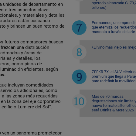
operado alcanzaría G. 79,
a unidades de departamento en
billones)
nte tres aspectos clave:
ionales, y materiales y detalles
ompradores están buscando
Permanece, un emprendi
sto y brinden un buen retorno de
que eterniza los recuerdo
mascota a través del arte
 los futuros compradores buscan
frezcan una distribución
¿El vino más viejo es mejo
os cómodos y áreas de
ales y detalles, los
eros, como pisos de
iluminación eficientes, según
ZEEKR 7X: el SUV eléctric
os.
premium que llega a Para
para redefinir la movilidad
s que incluyan comodidades
 servicios adicionales, como
o a las zonas más requeridas
Más de 70 marcas,
degustaciones sin límite 
n la zona del eje corporativo
nuevo formato after office
edificio Lumiere del Sol”,
será Drinks & More 2026
s
ven un panorama prometedor