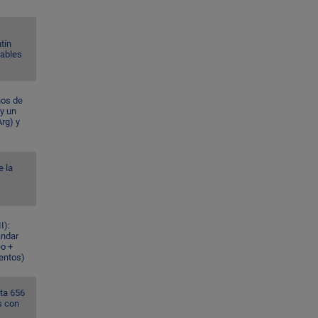
tín
Gables
ños de
 y un
rg) y
e la
I):
ándar
eo +
ventos)
ta 656
s con