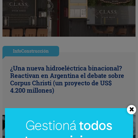
InfoConstrucción
¿Una nueva hidroeléctrica binacional?
Reactivan en Argentina el debate sobre
Corpus Christi (un proyecto de US$
4.200 millones)