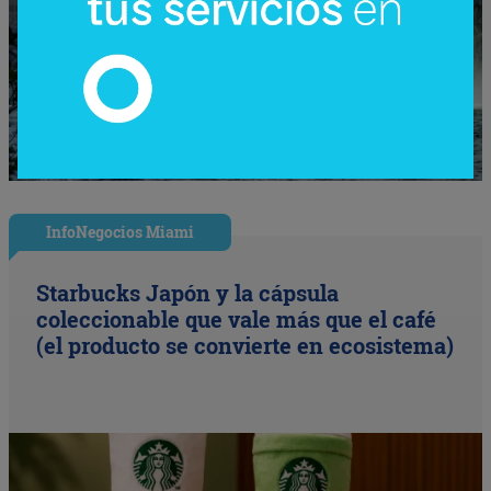
InfoNegocios Miami
Starbucks Japón y la cápsula
coleccionable que vale más que el café
(el producto se convierte en ecosistema)