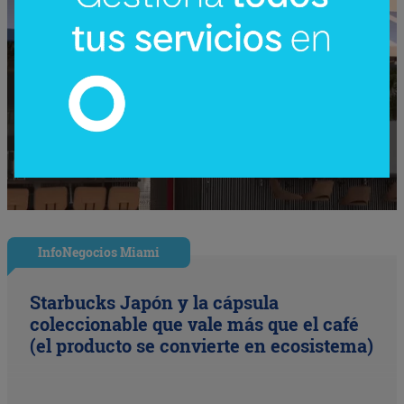
InfoNegocios Miami
Starbucks Japón y la cápsula
coleccionable que vale más que el café
(el producto se convierte en ecosistema)