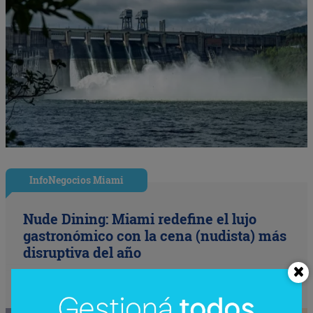
InfoNegocios Miami
Nude Dining: Miami redefine el lujo
gastronómico con la cena (nudista) más
disruptiva del año