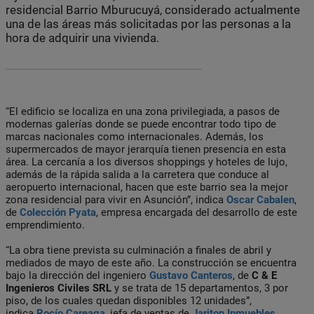
residencial Barrio Mburucuyá, considerado actualmente
una de las áreas más solicitadas por las personas a la
hora de adquirir una vivienda.
“El edificio se localiza en una zona privilegiada, a pasos de
modernas galerías donde se puede encontrar todo tipo de
marcas nacionales como internacionales. Además, los
supermercados de mayor jerarquía tienen presencia en esta
área. La cercanía a los diversos shoppings y hoteles de lujo,
además de la rápida salida a la carretera que conduce al
aeropuerto internacional, hacen que este barrio sea la mejor
zona residencial para vivir en Asunción”, indica
Oscar Cabalen
,
de
Colección Pyata
, empresa encargada del desarrollo de este
emprendimiento.
“La obra tiene prevista su culminación a finales de abril y
mediados de mayo de este año. La construcción se encuentra
bajo la dirección del ingeniero
Gustavo Canteros
, de
C & E
Ingenieros Civiles SRL
y se trata de 15 departamentos, 3 por
piso, de los cuales quedan disponibles 12 unidades”,
indica
Rocío Careaga
, jefa de ventas de
Jariton Inmuebles
,