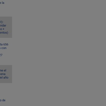
e la
I):
ándar
eo +
ventos)
ta 656
s con
27
ne el
cena
del año
to de