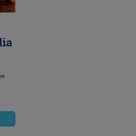
dia
 se