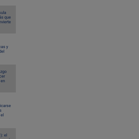
sula
ás que
nvierte
cas y
del
azgo
cer
 en
dicarse
s
el
): el