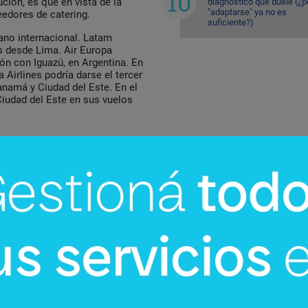
ción, es que en vista de la
diagnóstico que duele (¿p
"adaptarse" ya no es
edores de catering.
suficiente?)
lano internacional. Latam
os desde Lima. Air Europa
ón con Iguazú, en Argentina. En
a Airlines podría darse el tercer
Panamá y Ciudad del Este. En el
Ciudad del Este en sus vuelos