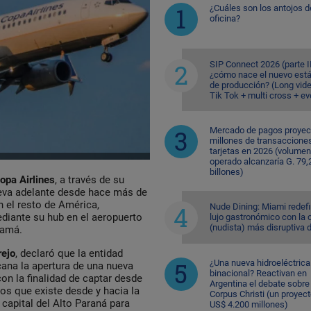
¿Cuáles son los antojos d
oficina?
SIP Connect 2026 (parte II
¿cómo nace el nuevo est
de producción? (Long vid
Tik Tok + multi cross + e
Mercado de pagos proyec
millones de transaccione
tarjetas en 2026 (volumen
operado alcanzaría G. 79,
billones)
opa Airlines
, a través de su
leva adelante desde hace más de
 el resto de América,
Nude Dining: Miami redefi
ediante su hub en el aeropuerto
lujo gastronómico con la 
(nudista) más disruptiva 
namá.
rejo
, declaró que la entidad
¿Una nueva hidroeléctrica
ana la apertura de una nueva
binacional? Reactivan en
on la finalidad de captar desde
Argentina el debate sobre
ros que existe desde y hacia la
Corpus Christi (un proyec
a capital del Alto Paraná para
US$ 4.200 millones)