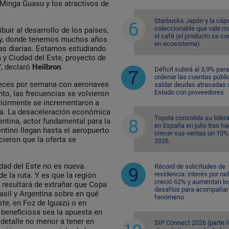
 Minga Guasu y los atractivos de
Starbucks Japón y la cáp
coleccionable que vale m
ir al desarrollo de los países,
el café (el producto se co
y, donde tenemos muchos años
en ecosistema)
as diarias. Estamos estudiando
 y Ciudad del Este, proyecto de
, declaró
Heilbron
.
Déficit subirá al 3,9% para
ordenar las cuentas públi
veces por semana con aeronaves
saldar deudas atrasadas 
Estado con proveedores
to, las frecuencias se volvieron
eriormente se incrementaron a
ada. La desaceleración económica
Toyota consolida su lider
entina, actor fundamental para la
en España en julio tras ha
ntino llegan hasta el aeropuerto
crecer sus ventas un 10%
cieron que la oferta se
2026
dad del Este no es nueva.
Récord de solicitudes de
residencia: interés por ra
de la ruta. Y es que la región
creció 62% y aumentan lo
o resultará de extrañar que Copa
desafíos para acompañar 
asil y Argentina sobre en qué
fenómeno
ste, en Foz de Iguazú o en
beneficiosa sea la apuesta en
detalle no menor a tener en
SIP Connect 2026 (parte II