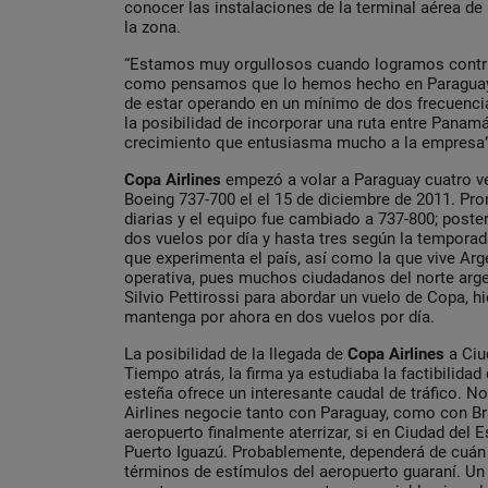
conocer las instalaciones de la terminal aérea de
la zona.
“Estamos muy orgullosos cuando logramos contribu
como pensamos que lo hemos hecho en Paragua
de estar operando en un mínimo de dos frecuenci
la posibilidad de incorporar una ruta entre Panamá
crecimiento que entusiasma mucho a la empresa”
Copa Airlines
empezó a volar a Paraguay cuatro 
Boeing 737-700 el el 15 de diciembre de 2011. Pron
diarias y el equipo fue cambiado a 737-800; post
dos vuelos por día y hasta tres según la tempor
que experimenta el país, así como la que vive Arg
operativa, pues muchos ciudadanos del norte arge
Silvio Pettirossi para abordar un vuelo de Copa, hi
mantenga por ahora en dos vuelos por día.
La posibilidad de la llegada de
Copa Airlines
a Ciu
Tiempo atrás, la firma ya estudiaba la factibilidad 
esteña ofrece un interesante caudal de tráfico. N
Airlines negocie tanto con Paraguay, como con Br
aeropuerto finalmente aterrizar, si en Ciudad del E
Puerto Iguazú. Probablemente, dependerá de cuán 
términos de estímulos del aeropuerto guaraní. Un 