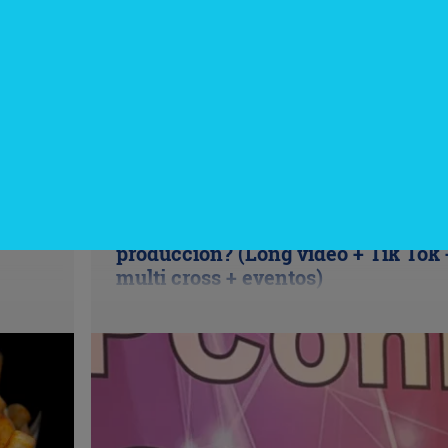
InfoNegocios Miami
cina?
SIP Connect 2026 (parte III): ¿cómo
nace el nuevo estándar de
producción? (Long video + Tik Tok 
multi cross + eventos)