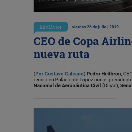
InfoMotor
viernes 26 de julio | 2019
CEO de Copa Airlin
nueva ruta
(
Por Gustavo Galeano
)
Pedro Heilbron
, CE
reunió en Palacio de López con el president
Nacional de Aeronáutica Civil
(Dinac),
Sena