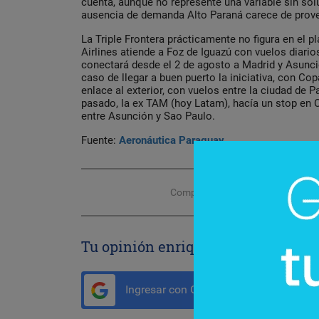
cuenta, aunque no represente una variable sin solu
ausencia de demanda Alto Paraná carece de prove
La Triple Frontera prácticamente no figura en el p
Airlines atiende a Foz de Iguazú con vuelos diari
conectará desde el 2 de agosto a Madrid y Asunci
caso de llegar a buen puerto la iniciativa, con Cop
enlace al exterior, con vuelos entre la ciudad de 
pasado, la ex TAM (hoy Latam), hacía un stop en 
entre Asunción y Sao Paulo.
Fuente:
Aeronáutica Paraguay
Compartir con tus amigos de
Tu opinión enriquece este artículo:
Ingresar con Google