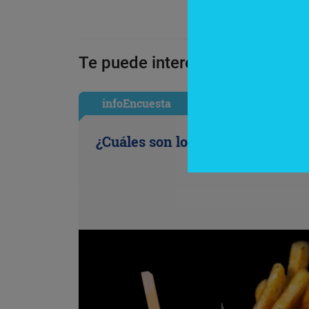
Te puede interesar:
infoEncuesta
¿Cuáles son los antojos de la ofi