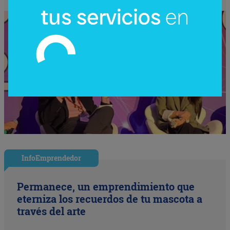
InfoEmprendedor
Permanece, un emprendimiento que
eterniza los recuerdos de tu mascota a
través del arte