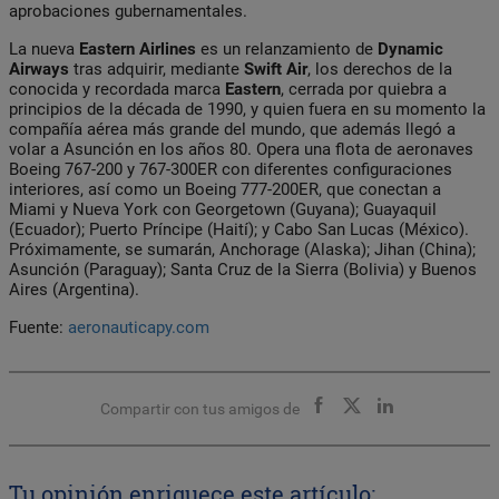
aprobaciones gubernamentales.
La nueva
Eastern Airlines
es un relanzamiento de
Dynamic
Airways
tras adquirir, mediante
Swift
Air
, los derechos de la
conocida y recordada marca
Eastern
, cerrada por quiebra a
principios de la década de 1990, y quien fuera en su momento la
compañía aérea más grande del mundo, que además llegó a
volar a Asunción en los años 80. Opera una flota de aeronaves
Boeing 767-200 y 767-300ER con diferentes configuraciones
interiores, así como un Boeing 777-200ER, que conectan a
Miami y Nueva York con Georgetown (Guyana); Guayaquil
(Ecuador); Puerto Príncipe (Haití); y Cabo San Lucas (México).
Próximamente, se sumarán, Anchorage (Alaska); Jihan (China);
Asunción (Paraguay); Santa Cruz de la Sierra (Bolivia) y Buenos
Aires (Argentina).
Fuente:
aeronauticapy.com
Compartir con tus amigos de
Tu opinión enriquece este artículo: