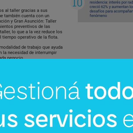
residencia: interés por ra
creció 62% y aumentan lo
 al taller gracias a sus
desafíos para acompañar 
ue también cuenta con un
fenómeno
nción y Gran Asunción: Taller
mientos preventivos de las
aller, lo que a la vez reduce los
 tiempo operativo de la flota.
 modalidad de trabajo que ayuda
n la necesidad de interrumpir
cada negocio.