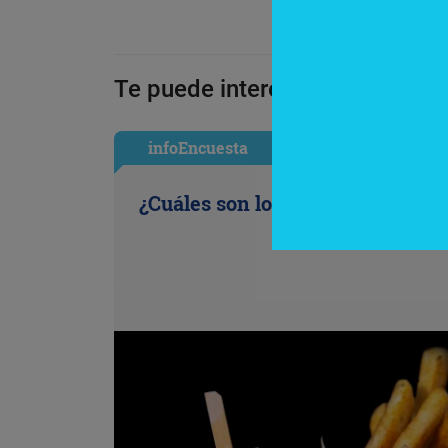
Te puede interesar:
infoEncuesta
¿Cuáles son los antojos de la ofi