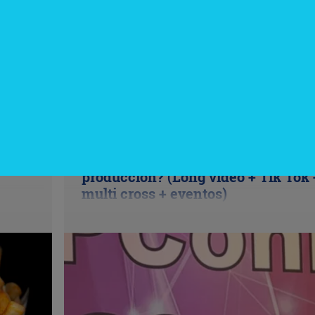
InfoNegocios Miami
cina?
SIP Connect 2026 (parte III): ¿cómo
nace el nuevo estándar de
producción? (Long video + Tik Tok 
multi cross + eventos)