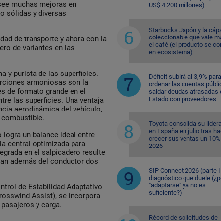
osee muchas mejoras en
US$ 4.200 millones)
do sólidas y diversas
Starbucks Japón y la cáp
coleccionable que vale m
idad de transporte y ahora con la
el café (el producto se co
ro de variantes en las
en ecosistema)
 y purista de las superficies.
Déficit subirá al 3,9% para
orciones armoniosas son la
ordenar las cuentas públi
des de formato grande en el
saldar deudas atrasadas 
Estado con proveedores
ntre las superficies. Una ventaja
ncia aerodinámica del vehículo,
 combustible.
Toyota consolida su lider
en España en julio tras ha
 logra un balance ideal entre
crecer sus ventas un 10%
la central optimizada para
2026
egrada en el salpicadero resulte
ajan además del conductor dos
SIP Connect 2026 (parte II
diagnóstico que duele (¿p
"adaptarse" ya no es
ntrol de Estabilidad Adaptativo
suficiente?)
Crosswind Assist), se incorpora
 pasajeros y carga.
Récord de solicitudes de