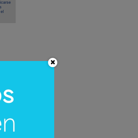
dicarse
s
el