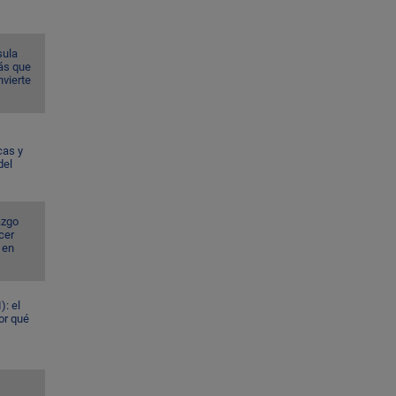
sula
ás que
nvierte
cas y
del
azgo
cer
 en
): el
or qué