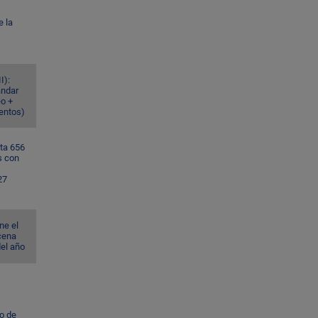
e la
I):
ándar
eo +
ventos)
ta 656
s con
27
ne el
cena
del año
to de