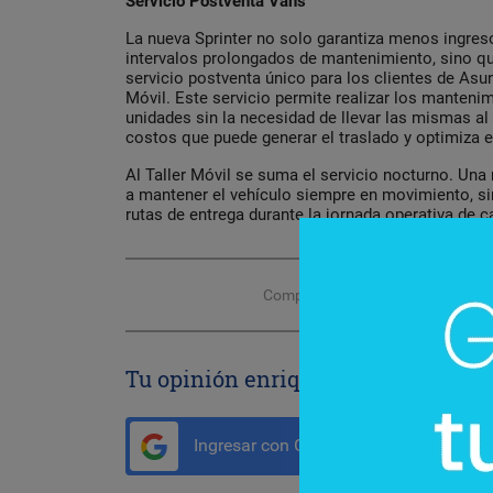
Servicio Postventa Vans
La nueva Sprinter no solo garantiza menos ingresos
intervalos prolongados de mantenimiento, sino q
servicio postventa único para los clientes de Asu
Móvil. Este servicio permite realizar los manteni
unidades sin la necesidad de llevar las mismas al t
costos que puede generar el traslado y optimiza el
Al Taller Móvil se suma el servicio nocturno. Una
a mantener el vehículo siempre en movimiento, si
rutas de entrega durante la jornada operativa de 
Compartir con tus amigos de
Tu opinión enriquece este artículo:
Ingresar con Google