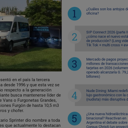
¿Cuáles son los antojos d
oficina?
SIP Connect 2026 (parte II
¿cómo nace el nuevo est
de producción? (Long vid
Tik Tok + multi cross + e
Mercado de pagos proyec
millones de transaccione
tarjetas en 2026 (volumen
operado alcanzaría G. 79,
billones)
esentó en el país la tercera
rica desde 1996 y que esta vez se
ño respecto a la generación
Nude Dining: Miami redefi
riante busca mantenerse líder de
lujo gastronómico con la 
(nudista) más disruptiva 
e Vans o Furgonetas Grandes,
rsiones Furgón de hasta 10,5 m3
ros y chofer.
¿Una nueva hidroeléctrica
binacional? Reactivan en
tario Sprinter dio nombre a toda
Argentina el debate sobre
des que actualmente lo destacan
Corpus Christi (un proyec