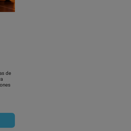
as de
va
iones