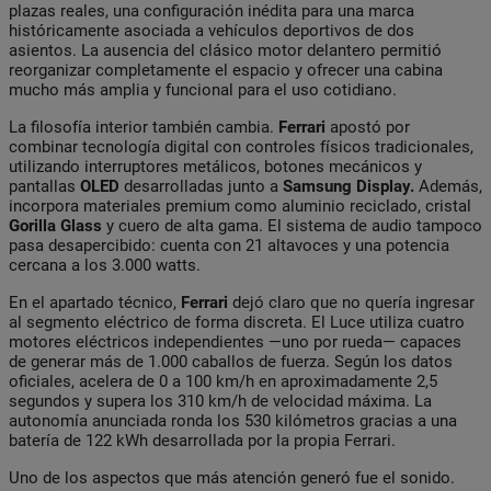
plazas reales, una configuración inédita para una marca
históricamente asociada a vehículos deportivos de dos
asientos. La ausencia del clásico motor delantero permitió
reorganizar completamente el espacio y ofrecer una cabina
mucho más amplia y funcional para el uso cotidiano.
La filosofía interior también cambia.
Ferrari
apostó por
combinar tecnología digital con controles físicos tradicionales,
utilizando interruptores metálicos, botones mecánicos y
pantallas
OLED
desarrolladas junto a
Samsung Display.
Además,
incorpora materiales premium como aluminio reciclado, cristal
Gorilla Glass
y cuero de alta gama. El sistema de audio tampoco
pasa desapercibido: cuenta con 21 altavoces y una potencia
cercana a los 3.000 watts.
En el apartado técnico,
Ferrari
dejó claro que no quería ingresar
al segmento eléctrico de forma discreta. El Luce utiliza cuatro
motores eléctricos independientes —uno por rueda— capaces
de generar más de 1.000 caballos de fuerza. Según los datos
oficiales, acelera de 0 a 100 km/h en aproximadamente 2,5
segundos y supera los 310 km/h de velocidad máxima. La
autonomía anunciada ronda los 530 kilómetros gracias a una
batería de 122 kWh desarrollada por la propia Ferrari.
Uno de los aspectos que más atención generó fue el sonido.