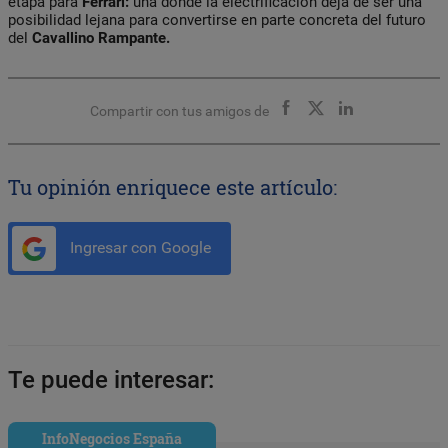
etapa para
Ferrari:
una donde la electrificación deja de ser una
posibilidad lejana para convertirse en parte concreta del futuro
del
Cavallino Rampante.
Compartir con tus amigos de
Tu opinión enriquece este artículo:
Ingresar con Google
Te puede interesar:
InfoNegocios España