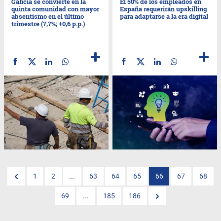
Galicia se convierte en la
El 50% de los empleados en
quinta comunidad con mayor
España requerirán upskilling
absentismo en el último
para adaptarse a la era digital
trimestre (7,7%; +0,6 p.p.)
1
2
...
63
64
65
66
67
68
69
...
185
186