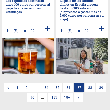
Los españoles destinarán
El gasto de los turistas
unos 400 euros por persona al
chinos en España crecerá
pago de sus vacaciones
hasta un 20% este año
veraniegas
(dispuestos a gastar más de
5.000 euros por persona en su
viaje)
1
2
...
84
85
86
87
88
89
90
...
185
186