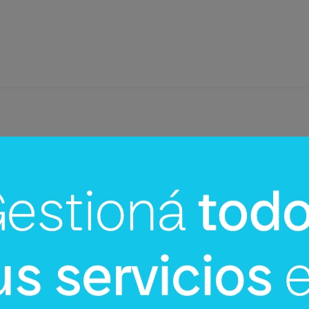
InfoNegocios Miami
cina?
SIP Connect 2026 (parte III): ¿cómo
nace el nuevo estándar de
producción? (Long video + Tik Tok 
multi cross + eventos)