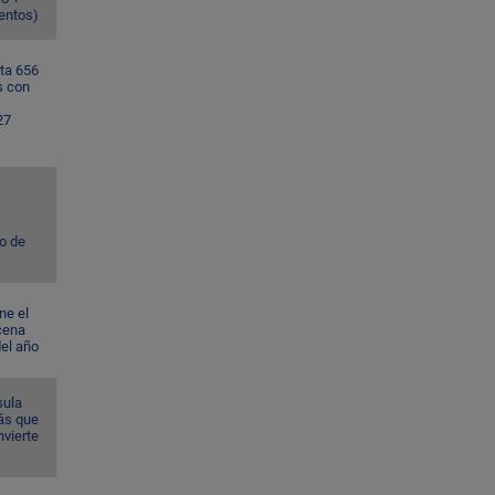
ventos)
ta 656
s con
27
to de
ne el
cena
del año
sula
ás que
nvierte