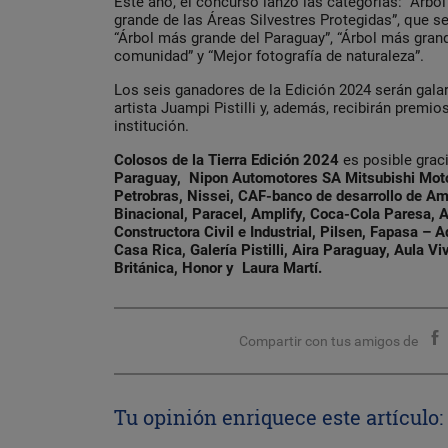
Este año, el concurso lanzó las categorías: “Árbo
grande de las Áreas Silvestres Protegidas”, que s
“Árbol más grande del Paraguay”, “Árbol más grand
comunidad” y “Mejor fotografía de naturaleza”.
Los seis ganadores de la Edición 2024 serán gala
artista Juampi Pistilli y, además, recibirán premi
institución.
Colosos de la Tierra Edición 2024
es posible grac
Paraguay, Nipon Automotores SA Mitsubishi Motor
Petrobras, Nissei, CAF-banco de desarrollo de Amér
Binacional, Paracel, Amplify, Coca-Cola Paresa, 
Constructora Civil e Industrial, Pilsen, Fapasa –
Casa Rica, Galería Pistilli, Aira Paraguay, Aula V
Británica, Honor y Laura Martí.
Compartir con tus amigos de
Tu opinión enriquece este artículo: