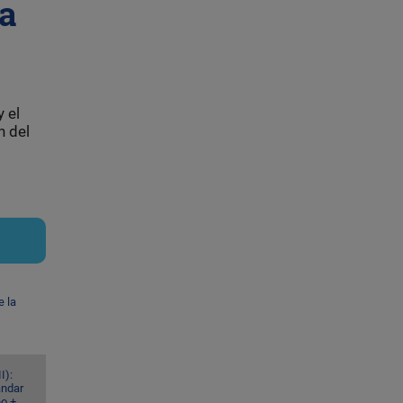
a
 el
n del
e la
I):
ándar
eo +