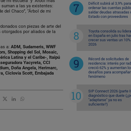
l de mi escuela” y “Árbol más
Déficit subirá al 3,9% para
e suman a las ya existentes:
ordenar las cuentas públi
e del Chaco”, “Árbol de mi
saldar deudas atrasadas 
Estado con proveedores
rdonados con piezas de arte del
Toyota consolida su lider
os otorgados por aliados de la
en España en julio tras ha
crecer sus ventas un 10%
2026
ias a:
ADM, Sudameris, WWF
s, Shopping del Sol, Mosaic,
ica Latina y el Caribe-, Itaipú
Récord de solicitudes de
Aseguradora Yacyreta, CCI
residencia: interés por ra
 Adium, Doña Angela, Herimarc,
creció 62% y aumentan lo
desafíos para acompañar 
iva, Ciclovía Scott, Embajada
fenómeno
SIP Connect 2026 (parte II
diagnóstico que duele (¿p
"adaptarse" ya no es
suficiente?)