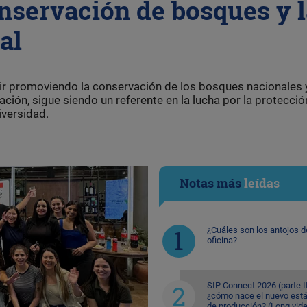
nservación de bosques y l
al
uir promoviendo la conservación de los bosques nacionales y
ación, sigue siendo un referente en la lucha por la protecció
iversidad.
Notas más
leídas
¿Cuáles son los antojos d
oficina?
SIP Connect 2026 (parte II
¿cómo nace el nuevo est
de producción? (Long vid