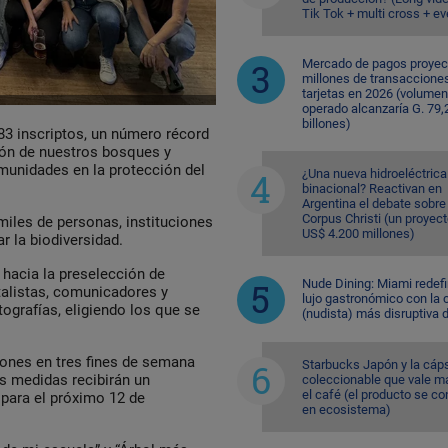
Tik Tok + multi cross + e
Mercado de pagos proyec
millones de transaccione
tarjetas en 2026 (volumen
operado alcanzaría G. 79,
billones)
83 inscriptos, un número récord
ión de nuestros bosques y
munidades en la protección del
¿Una nueva hidroeléctrica
binacional? Reactivan en
Argentina el debate sobre
Corpus Christi (un proyec
 miles de personas, instituciones
US$ 4.200 millones)
r la biodiversidad.
 hacia la preselección de
Nude Dining: Miami redefi
ntalistas, comunicadores y
lujo gastronómico con la 
tografías, eligiendo los que se
(nudista) más disruptiva 
.
ciones en tres fines de semana
Starbucks Japón y la cáp
s medidas recibirán un
coleccionable que vale m
el café (el producto se co
 para el próximo 12 de
en ecosistema)