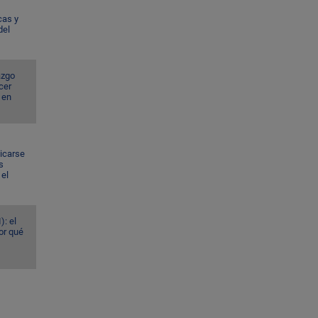
cas y
del
azgo
cer
 en
dicarse
s
el
): el
or qué