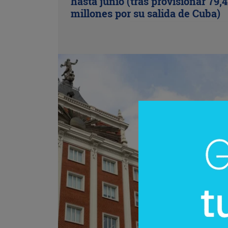
hasta junio (tras provisionar 79,4
millones por su salida de Cuba)