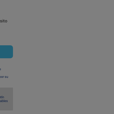
sito
e
por su
tín
Gables