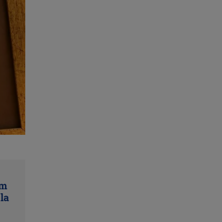
um
la