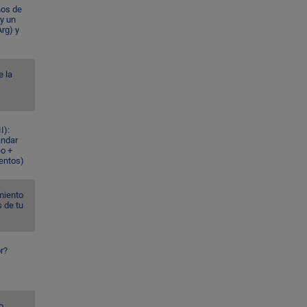
ños de
 y un
rg) y
e la
I):
ándar
eo +
ventos)
miento
s de tu
r?
o