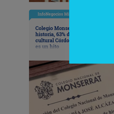
InfoNegocios Miami
Colegio Monserrat: 339 años de
historia, 63% de los votos y un p
cultural Córdoba (Arg) y Florida 
es un hito