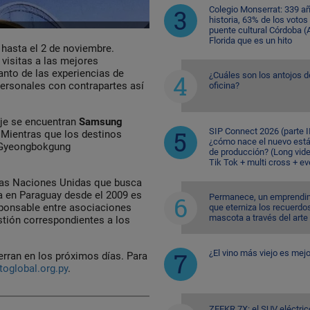
Colegio Monserrat: 339 a
historia, 63% de los votos
puente cultural Córdoba (A
Florida que es un hito
 hasta el 2 de noviembre.
 visitas a las mejores
nto de las experiencias de
¿Cuáles son los antojos d
ersonales con contrapartes así
oficina?
aje se encuentran
Samsung
SIP Connect 2026 (parte II
 Mientras que los destinos
¿cómo nace el nuevo est
, Gyeongbokgung
de producción? (Long vid
Tik Tok + multi cross + e
las Naciones Unidas que busca
a en Paraguay desde el 2009 es
Permanece, un emprendi
ponsable entre asociaciones
que eterniza los recuerdo
mascota a través del arte
estión correspondientes a los
¿El vino más viejo es mejo
erran en los próximos días. Para
oglobal.org.py
.
ZEEKR 7X: el SUV eléctric