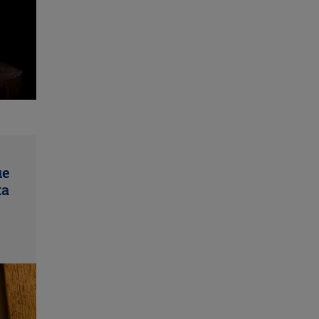
ue
ta