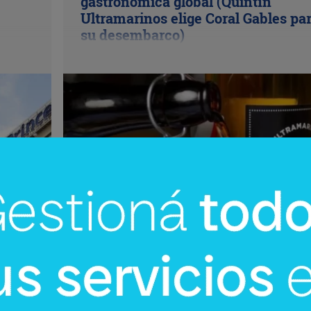
gastronómica global (Quintín
Ultramarinos elige Coral Gables pa
su desembarco)