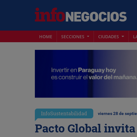
HOME
SECCIONES
CIUDADES
L
InfoSustentabilidad
viernes 28 de septi
Pacto Global invit