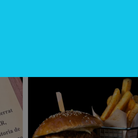
infoEncuesta
¿Cuáles son los antojos de la oficin
uente
que