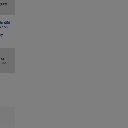
guay
ta 656
s con
27
y un
: así