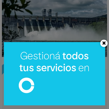
InfoNegocios Miami
Nude Dining: Miami redefine el lujo
gastronómico con la cena (nudista) más
disruptiva del año