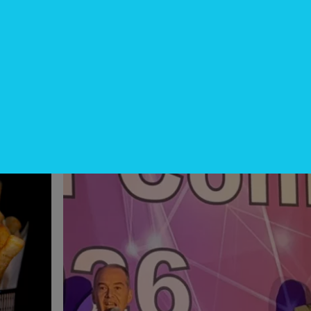
InfoNegocios Miami
cina?
SIP Connect 2026 (parte III): ¿cómo
nace el nuevo estándar de
producción? (Long video + Tik Tok 
multi cross + eventos)