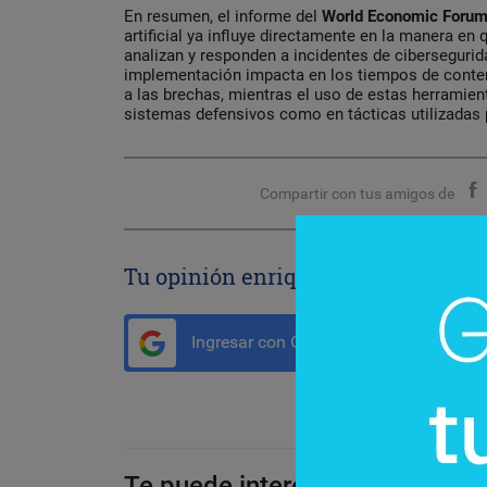
En resumen, el informe del
World Economic Foru
artificial ya influye directamente en la manera en
analizan y responden a incidentes de ciberseguri
implementación impacta en los tiempos de conte
a las brechas, mientras el uso de estas herramien
sistemas defensivos como en tácticas utilizadas 
Compartir con tus amigos de
Tu opinión enriquece este artículo:
Ingresar con Google
Te puede interesar: