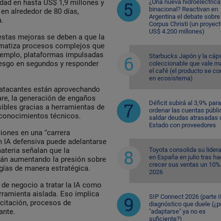
¿Una nueva hidroeléctrica
dad en hasta US$ 1,9 millones y
binacional? Reactivan en
en alrededor de 80 días,
Argentina el debate sobre
.
Corpus Christi (un proyec
US$ 4.200 millones)
 estas mejoras se deben a que la
tomatiza procesos complejos que
jemplo, plataformas impulsadas
Starbucks Japón y la cáp
riesgo en segundos y responder
coleccionable que vale m
el café (el producto se co
en ecosistema)
s atacantes están aprovechando
re, la generación de engaños
Déficit subirá al 3,9% para
sibles gracias a herramientas de
ordenar las cuentas públi
 conocimientos técnicos.
saldar deudas atrasadas 
Estado con proveedores
ciones en una “carrera
n IA defensiva puede adelantarse
Toyota consolida su lider
ateria señalan que la
en España en julio tras ha
stán aumentando la presión sobre
crecer sus ventas un 10%
gías de manera estratégica.
2026
 de negocio a tratar la IA como
ramienta aislada. Eso implica
SIP Connect 2026 (parte II
acitación, procesos de
diagnóstico que duele (¿p
ante.
"adaptarse" ya no es
suficiente?)