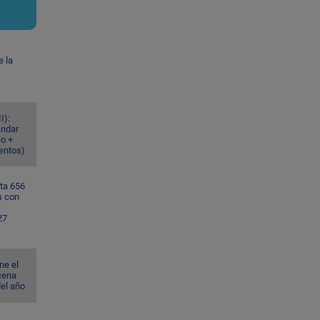
e la
I):
ándar
eo +
ventos)
ta 656
s con
27
ne el
cena
del año