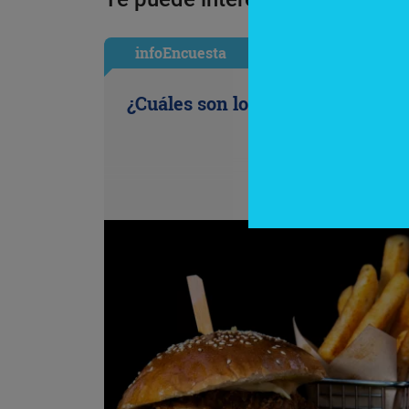
infoEncuesta
¿Cuáles son los antojos de la ofi