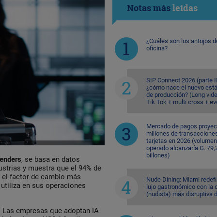
Notas más
leídas
¿Cuáles son los antojos d
oficina?
SIP Connect 2026 (parte II
¿cómo nace el nuevo est
de producción? (Long vid
Tik Tok + multi cross + e
Mercado de pagos proyec
millones de transaccione
tarjetas en 2026 (volumen
operado alcanzaría G. 79,
billones)
fenders
, se basa en datos
ustrias y muestra que el 94% de
o el factor de cambio más
Nude Dining: Miami redefi
 utiliza en sus operaciones
lujo gastronómico con la 
(nudista) más disruptiva 
s. Las empresas que adoptan IA