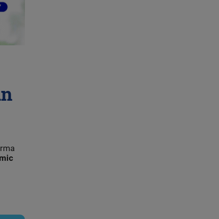
an
forma
mic