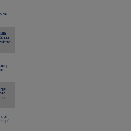
to de
sula
ás que
nvierte
cas y
del
azgo
cer
 en
): el
or qué