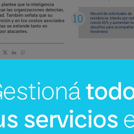
m
plantea que la inteligencia
 que las organizaciones detectan,
Récord de solicitudes de
dad. También señala que su
residencia: interés por ra
nción y en los costos asociados
creció 62% y aumentan lo
tas se extiende tanto en
desafíos para acompañar 
por atacantes.
fenómeno