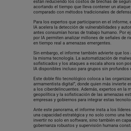
están reduciendo los costos de brechas de seguri
acortando el tiempo que lleva contener un ataque 
comparado con métodos tradicionales de defensa
Para los expertos que participaron en el informe,
IA acelera la detección de vulnerabilidades y au
antes consumían horas de trabajo humano. Por e
por IA permiten analizar millones de señales de 
en tiempo real a amenazas emergentes.
Sin embargo, el informe también advierte que lo
la misma tecnología. La automatización de malwa
sofisticados y los ataques a escala ahora son po
IA disponibles incluso para grupos sin profundos
Este doble filo tecnológico coloca a las organiza
armamentista digital”, donde quien más invierte e
a los ciberdelincuentes. Además, expertos en la m
geopolítica y la sofisticación de las amenazas e
empresas y gobiernos para integrar estas tecnolo
Ante este panorama, el informe insta a los líderes
una capacidad estratégica y no solo como una her
invertir no solo en software, sino también en cap
gobernanza robustos y supervisión humana const