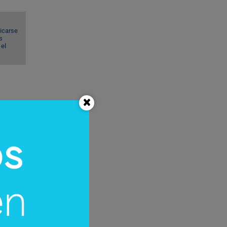
dicarse
s
el