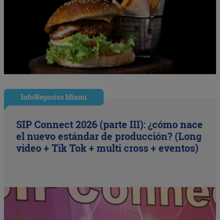
InfoNegocios Miami
SIP Connect 2026 (parte III): ¿cómo nace
el nuevo estándar de producción? (Long
video + Tik Tok + multi cross + eventos)