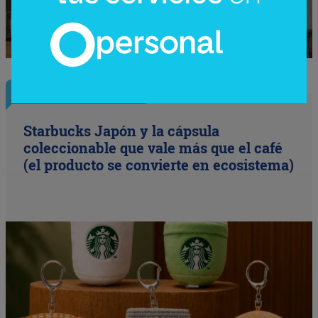
InfoNegocios Miami
Starbucks Japón y la cápsula
coleccionable que vale más que el café
(el producto se convierte en ecosistema)