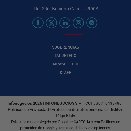
Tte. 2do. Benigno Cáceres 9003
SUGERENCIAS
TARJETERO
NEWSLETTER
STAFF
Infonegocios 2026
| INFONEGOCIOS S.A. · CUIT: 30710438486 |
Políticas de Privacidad
|
Protección de datos personales
|
Editor:
Iñigo Biain
Este sitio esta protegido por Google reCAPTCHA y con
Políticas de
privacidad de Google
y
Terminos del servicio
aplicados.