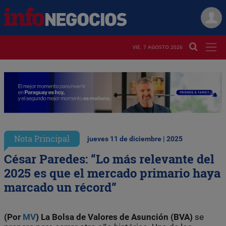
VIE. 7 AGOSTO 2026
Nota Principal
jueves 11 de diciembre | 2025
César Paredes: “Lo más relevante del
2025 es que el mercado primario haya
marcado un récord”
(Por
MV
) La Bolsa de Valores de Asunción (BVA)
se