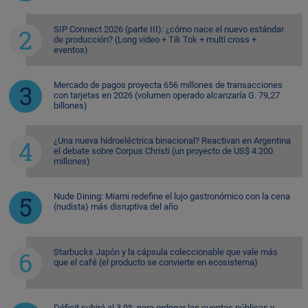
SIP Connect 2026 (parte III): ¿cómo nace el nuevo estándar
de producción? (Long video + Tik Tok + multi cross +
eventos)
Mercado de pagos proyecta 656 millones de transacciones
con tarjetas en 2026 (volumen operado alcanzaría G. 79,27
billones)
¿Una nueva hidroeléctrica binacional? Reactivan en Argentina
el debate sobre Corpus Christi (un proyecto de US$ 4.200
millones)
Nude Dining: Miami redefine el lujo gastronómico con la cena
(nudista) más disruptiva del año
Starbucks Japón y la cápsula coleccionable que vale más
que el café (el producto se convierte en ecosistema)
Déficit subirá al 3,9% para ordenar las cuentas públicas y