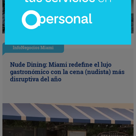
InfoNegocios Miami
Nude Dining: Miami redefine el lujo
gastronómico con la cena (nudista) más
disruptiva del año