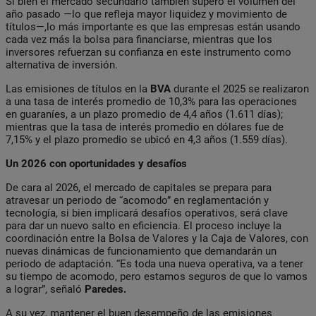
Si bien el mercado secundario también superó el volumen del
año pasado —lo que refleja mayor liquidez y movimiento de
títulos—,lo más importante es que las empresas están usando
cada vez más la bolsa para financiarse, mientras que los
inversores refuerzan su confianza en este instrumento como
alternativa de inversión.
Las emisiones de títulos en la
BVA
durante el 2025 se realizaron
a una tasa de interés promedio de 10,3% para las operaciones
en guaraníes, a un plazo promedio de 4,4 años (1.611 días);
mientras que la tasa de interés promedio en dólares fue de
7,15% y el plazo promedio se ubicó en 4,3 años (1.559 días).
Un 2026 con oportunidades y desafíos
De cara al 2026, el mercado de capitales se prepara para
atravesar un periodo de “acomodo” en reglamentación y
tecnología, si bien implicará desafíos operativos, será clave
para dar un nuevo salto en eficiencia. El proceso incluye la
coordinación entre la Bolsa de Valores y la Caja de Valores, con
nuevas dinámicas de funcionamiento que demandarán un
periodo de adaptación. “Es toda una nueva operativa, va a tener
su tiempo de acomodo, pero estamos seguros de que lo vamos
a lograr”, señaló
Paredes.
A su vez, mantener el buen desempeño de las emisiones