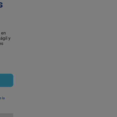
s
 en
ágil y
es
e la