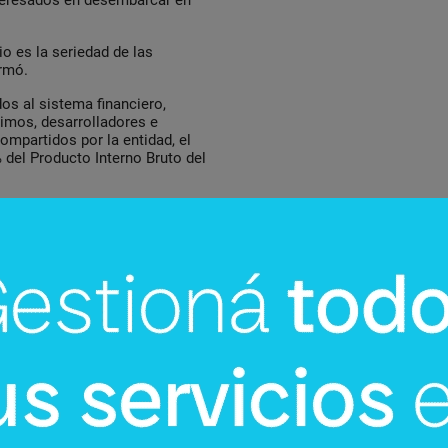
nteresados en desembarcar en
o es la seriedad de las
irmó.
os al sistema financiero,
timos, desarrolladores e
ompartidos por la entidad, el
 del Producto Interno Bruto del
rcosur enfrenta hoy el desafío
etitividad depende no solo de
orar conexiones y acelerar el
cesita avanzar hacia una
quiere responder a las nuevas