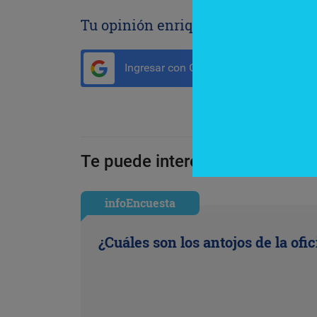
Tu opinión enriquece este artículo:
Ingresar con Google
Te puede interesar:
infoEncuesta
¿Cuáles son los antojos de la ofi