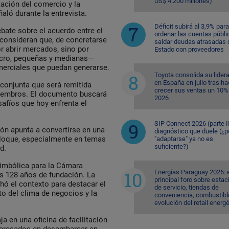
US$ 4.200 millones)
tación del comercio y la
aló durante la entrevista.
Déficit subirá al 3,9% para
ebate sobre el acuerdo entre el
ordenar las cuentas públi
consideran que, de concretarse
saldar deudas atrasadas 
r abrir mercados, sino por
Estado con proveedores
icro, pequeñas y medianas—
merciales que puedan generarse.
Toyota consolida su lider
en España en julio tras ha
 conjunta que será remitida
crecer sus ventas un 10%
 miembros. El documento buscará
2026
esafíos que hoy enfrenta el
SIP Connect 2026 (parte II
ión apunta a convertirse en una
diagnóstico que duele (¿p
bloque, especialmente en temas
"adaptarse" ya no es
suficiente?)
d.
imbólica para la Cámara
Energías Paraguay 2026: 
s 128 años de fundación. La
principal foro sobre esta
hó el contexto para destacar el
de servicio, tiendas de
to del clima de negocios y la
conveniencia, combustible
evolución del retail energ
a en una oficina de facilitación