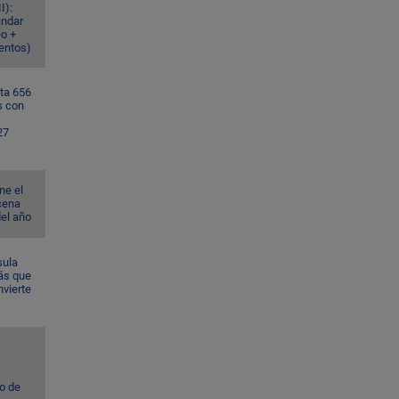
I):
ándar
eo +
ventos)
ta 656
s con
27
ne el
cena
del año
sula
ás que
nvierte
to de