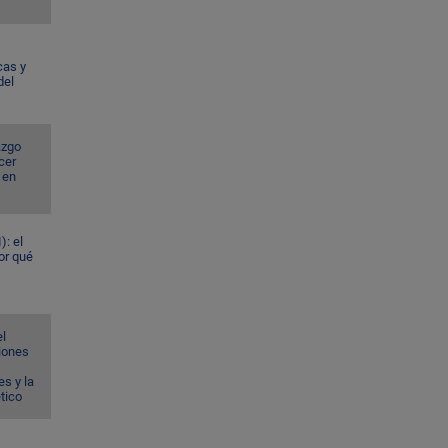
cas y
del
azgo
cer
 en
): el
or qué
el
ciones
s y la
ético