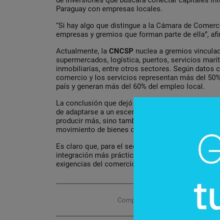
de inversiones que buscará conectar capitales i
Paraguay con empresas locales.
“Si hay algo que distingue a la Cámara de Comerci
empresas y gremios que forman parte de ella”, af
Actualmente, la
CNCSP
nuclea a gremios vinculad
supermercados, logística, puertos, servicios marí
inmobiliarias, entre otros sectores. Según datos c
comercio y los servicios representan más del 50%
país y generan más del 60% del empleo local.
La conclusión que dejó esta reunión es que el Me
de adaptarse a un escenario global donde la comp
producir más, sino también de reducir trabas, mej
movimiento de bienes dentro de la región.
Es claro que, para el sector privado, el bloque ne
integración más práctica y menos burocrática si 
exigencias del comercio internacional.
Compartir con tus amigos de