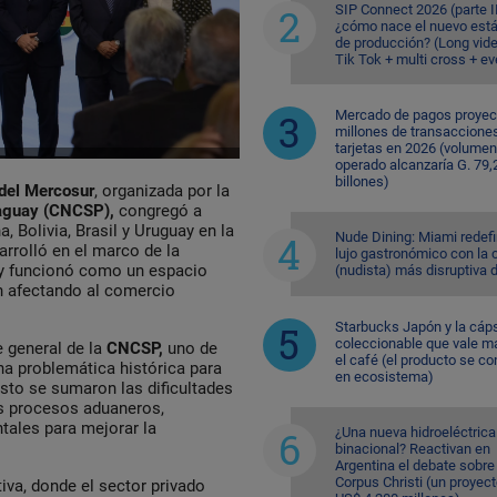
SIP Connect 2026 (parte II
¿cómo nace el nuevo est
de producción? (Long vid
Tik Tok + multi cross + e
Mercado de pagos proyec
millones de transaccione
tarjetas en 2026 (volumen
operado alcanzaría G. 79,
billones)
del Mercosur
, organizada por la
raguay (CNCSP),
congregó a
 Bolivia, Brasil y Uruguay en la
Nude Dining: Miami redefi
arrolló en el marco de la
lujo gastronómico con la 
 y funcionó como un espacio
(nudista) más disruptiva 
en afectando al comercio
Starbucks Japón y la cáp
coleccionable que vale m
e general de la
CNCSP,
uno de
el café (el producto se co
una problemática histórica para
en ecosistema)
sto se sumaron las dificultades
os procesos aduaneros,
ales para mejorar la
¿Una nueva hidroeléctrica
binacional? Reactivan en
Argentina el debate sobre
Corpus Christi (un proyec
iva, donde el sector privado