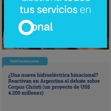
InfoConstrucción
¿Una nueva hidroeléctrica binacional?
Reactivan en Argentina el debate sobre
Corpus Christi (un proyecto de US$
4.200 millones)