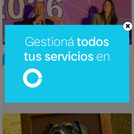
InfoEmprendedor
Permanece, un emprendimiento que
eterniza los recuerdos de tu mascota a
través del arte