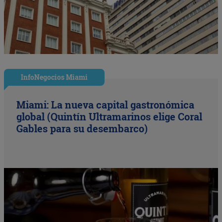
InfoNegocios Miami
Miami: La nueva capital gastronómica
global (Quintín Ultramarinos elige Coral
Gables para su desembarco)