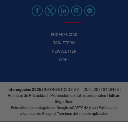
SUGERENCIAS
TARJETERO
NEWSLETTER
STAFF
Infonegocios 2026
| INFONEGOCIOS S.A. · CUIT: 30710438486 |
Políticas de Privacidad
|
Protección de datos personales
|
Editor:
Iñigo Biain
Este sitio esta protegido por Google reCAPTCHA y con
Políticas de
privacidad de Google
y
Terminos del servicio
aplicados.