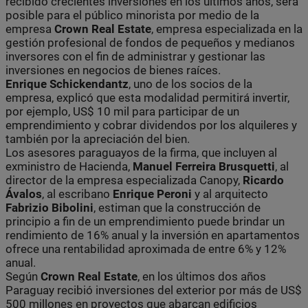
recibido crecientes inversiones en los últimos años, será
posible para el público minorista por medio de la
empresa
Crown Real Estate
, empresa especializada en la
gestión profesional de fondos de pequeños y medianos
inversores con el fin de administrar y gestionar las
inversiones en negocios de bienes raíces.
Enrique Schickendantz
, uno de los socios de la
empresa, explicó que esta modalidad permitirá invertir,
por ejemplo, US$ 10 mil para participar de un
emprendimiento y cobrar dividendos por los alquileres y
también por la apreciación del bien.
Los asesores paraguayos de la firma, que incluyen al
exministro de Hacienda,
Manuel Ferreira Brusquetti
, al
director de la empresa especializada Canopy,
Ricardo
Ávalos
, al escribano
Enrique Peroni
y al arquitecto
Fabrizio Bibolini
, estiman que la construcción de
principio a fin de un emprendimiento puede brindar un
rendimiento de 16% anual y la inversión en apartamentos
ofrece una rentabilidad aproximada de entre 6% y 12%
anual.
Según
Crown Real Estate
, en los últimos dos años
Paraguay recibió inversiones del exterior por más de US$
500 millones en proyectos que abarcan edificios