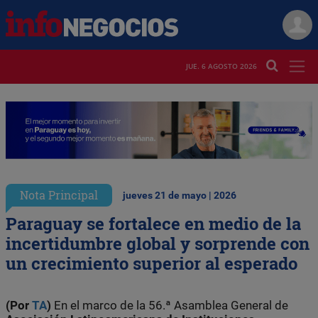
JUE. 6 AGOSTO 2026
Nota Principal
jueves 21 de mayo | 2026
Paraguay se fortalece en medio de la
incertidumbre global y sorprende con
un crecimiento superior al esperado
(Por
TA
)
En el marco de la 56.ª Asamblea General de