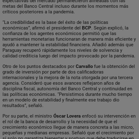
expectativas del mercado permanecieron alineadas con las
metas del Banco Central incluso durante los momentos más
críticos posteriores a la pandemia.
“La credibilidad es la base del éxito de las políticas
económicas”, afirmó el presidente del
BCP
. Según explicó, la
confianza de los agentes económicos permitió que las
herramientas monetarias funcionaran de manera más eficiente y
ayudó a mantener la estabilidad financiera. Añadió además que
Paraguay recuperó rápidamente los niveles de solvencia y
calidad crediticia luego del impacto provocado por la pandemia.
Otro de los puntos destacados por
Carvallo
fue la obtención del
grado de inversión por parte de dos calificadoras
internacionales y la mejora de la nota otorgada por una tercera
agencia. Consideró que esos avances reflejaron años de
disciplina fiscal, autonomía del Banco Central y continuidad en
las políticas económicas. “Persistimos durante mucho tiempo
en un modelo de estabilidad y finalmente ese trabajo dio
resultados”, señaló.
Por su parte, el ministro
Óscar Lovera
enfocó su intervención en
el rol de la banca de desarrollo y la necesidad de que el
crecimiento económico llegue de manera concreta a las micro,
pequeñas y medianas empresas. Señaló que el crecimiento por
sí solo no garantiza bienestar y sostuvo que debe traducirse en