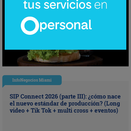
InfoNegocios Miami
SIP Connect 2026 (parte III): ¿cómo nace
el nuevo estándar de producción? (Long
video + Tik Tok + multi cross + eventos)