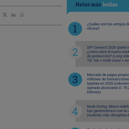
Notas más
leídas
¿Cuáles son los antojos d
oficina?
SIP Connect 2026 (parte II
¿cómo nace el nuevo est
de producción? (Long vid
Tik Tok + multi cross + e
Mercado de pagos proyec
millones de transaccione
tarjetas en 2026 (volumen
operado alcanzaría G. 79,
billones)
Nude Dining: Miami redefi
lujo gastronómico con la 
(nudista) más disruptiva 