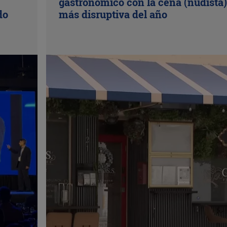
gastronómico con la cena (nudista)
do
más disruptiva del año