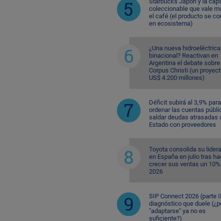
Starbucks Japón y la cáp
coleccionable que vale m
el café (el producto se co
en ecosistema)
¿Una nueva hidroeléctrica
binacional? Reactivan en
Argentina el debate sobre
Corpus Christi (un proyec
US$ 4.200 millones)
Déficit subirá al 3,9% para
ordenar las cuentas públi
saldar deudas atrasadas 
Estado con proveedores
Toyota consolida su lider
en España en julio tras ha
crecer sus ventas un 10%
2026
SIP Connect 2026 (parte II
diagnóstico que duele (¿p
"adaptarse" ya no es
suficiente?)