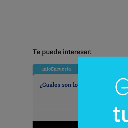
Te puede interesar:
infoEncuesta
¿Cuáles son los antojos de la ofi