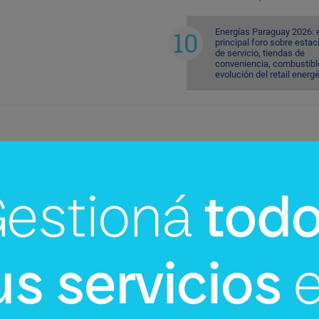
Energías Paraguay 2026: 
principal foro sobre esta
de servicio, tiendas de
conveniencia, combustible
evolución del retail energ
InfoNegocios Miami
cina?
SIP Connect 2026 (parte III): ¿cómo
nace el nuevo estándar de
producción? (Long video + Tik Tok 
multi cross + eventos)