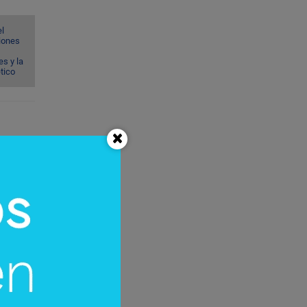
el
ciones
s y la
ético
+