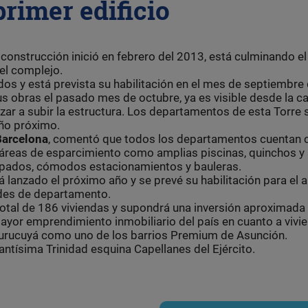
primer edificio
a construcción inició en febrero del 2013, está culminando el
el complejo.
dos y está prevista su habilitación en el mes de septiembre
sus obras el pasado mes de octubre, ya es visible desde la cal
r a subir la estructura. Los departamentos de esta Torre 
ño próximo.
Barcelona
, comentó que todos los departamentos cuentan 
 áreas de esparcimiento como amplias piscinas, quinchos y 
uipados, cómodos estacionamientos y bauleras.
 lanzado el próximo año y se prevé su habilitación para el 
ades de departamento.
total de 186 viviendas y supondrá una inversión aproximada
yor emprendimiento inmobiliario del país en cuanto a vivi
Mburucuyá como uno de los barrios Premium de Asunción.
ntísima Trinidad esquina Capellanes del Ejército.