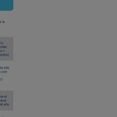
e la
I):
ándar
eo +
ventos)
ta 656
s con
27
ne el
cena
del año