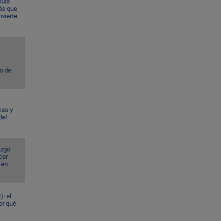
sula
ás que
nvierte
to de
cas y
del
azgo
cer
 en
): el
or qué