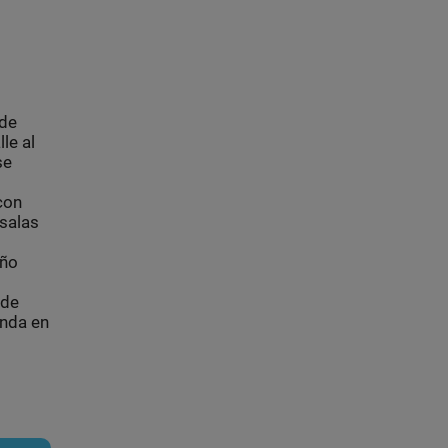
 de
le al
se
con
salas
año
 de
enda en