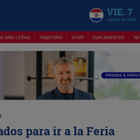
VIE. 7
Agosto de 2026
AS MÁS LEÍDAS
TARJETERO
STAFF
SUPLEMENTOS
NE
8
os para ir a la Feria