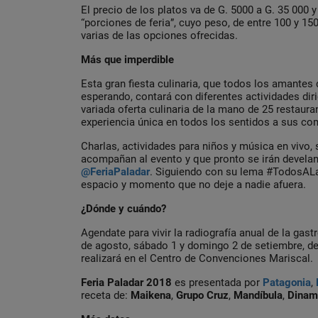
El precio de los platos va de G. 5000 a G. 35 000
“porciones de feria”, cuyo peso, de entre 100 y 150
varias de las opciones ofrecidas.
Más que imperdible
Esta gran fiesta culinaria, que todos los amantes
esperando, contará con diferentes actividades diri
variada oferta culinaria de la mano de 25 restaura
experiencia única en todos los sentidos a sus co
Charlas, actividades para niños y música en vivo,
acompañan al evento y que pronto se irán develan
@FeriaPaladar
. Siguiendo con su lema #TodosAL
espacio y momento que no deje a nadie afuera.
¿Dónde y cuándo?
Agendate para vivir la radiografía anual de la gas
de agosto, sábado 1 y domingo 2 de setiembre, de 
realizará en el Centro de Convenciones Mariscal.
Feria Paladar 2018
es presentada por
Patagonia
,
receta de:
Maikena
,
Grupo
Cruz
,
Mandíbula
,
Dina