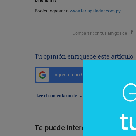
Más datos
Podés ingresar a
www.feriapaladar.com.py
Compartir con tus amigos de
Tu opinión enriquece este artículo:
Ingresar con Google
Leé el comentario de
Te puede interesar: