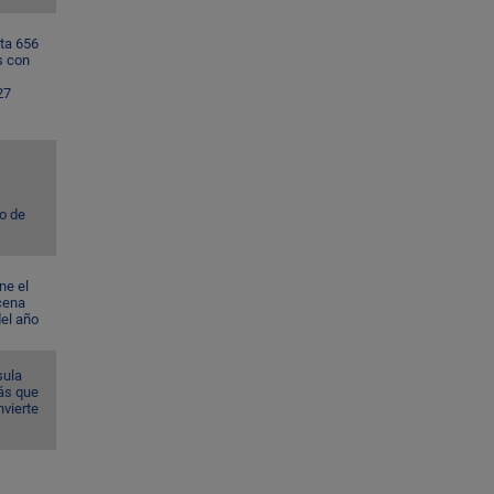
ta 656
s con
27
to de
ne el
cena
del año
sula
ás que
nvierte