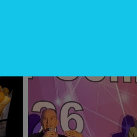
InfoNegocios Miami
cina?
SIP Connect 2026 (parte III): ¿cómo
nace el nuevo estándar de
producción? (Long video + Tik Tok 
multi cross + eventos)