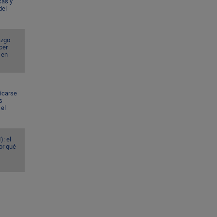
cas y
del
azgo
cer
 en
dicarse
s
el
): el
or qué