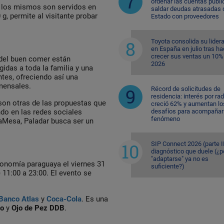
ordenar las cuentas públi
 y los mismos son servidos en
saldar deudas atrasadas 
 g, permite al visitante probar
Estado con proveedores
Toyota consolida su lider
en España en julio tras ha
crecer sus ventas un 10%
 del buen comer están
2026
gidas a toda la familia y una
ntes, ofreciendo así una
mensales.
Récord de solicitudes de
residencia: interés por ra
 son otras de las propuestas que
creció 62% y aumentan lo
desafíos para acompañar 
do en las redes sociales
fenómeno
aMesa, Paladar busca ser un
SIP Connect 2026 (parte II
diagnóstico que duele (¿p
"adaptarse" ya no es
tronomía paraguaya el viernes 31
suficiente?)
11:00 a 23:00. El evento se
Banco Atlas
y
Coca-Cola
. Es una
mo
y
Ojo de Pez DDB
.