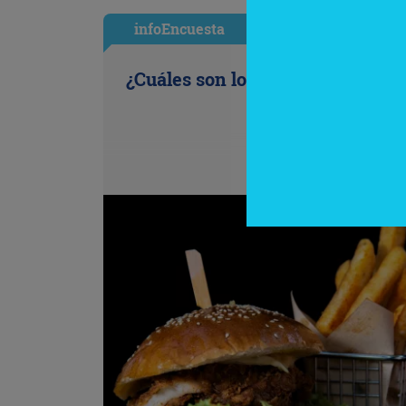
infoEncuesta
¿Cuáles son los antojos de la ofi