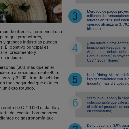
Mercado de pagos proyec
millones de transaccione
tarjetas en 2026 (volumen
operado alcanzaría G. 79,
billones)
emás de ofrecer al comensal una
 para que productores,
 y grandes industrias puedan
¿Una nueva hidroeléctrica
. El objetivo principal es
binacional? Reactivan en
Argentina el debate sobre
ar el crecimiento y
Corpus Christi (un proyec
en industria.
US$ 4.200 millones)
personas (30% más que en el
endieron aproximadamente 40 mil
Nude Dining: Miami redefi
cerveza y 3.200 litros de bebidas
lujo gastronómico con la 
con toda seguridad que este es
(nudista) más disruptiva 
 un éxito rotundo.
Starbucks Japón y la cáp
coleccionable que vale m
el café (el producto se co
n costo de G. 20.000 cada día y
en ecosistema)
uerta del evento. Los menores
udiantes de gastronomía que
Déficit subirá al 3,9% para