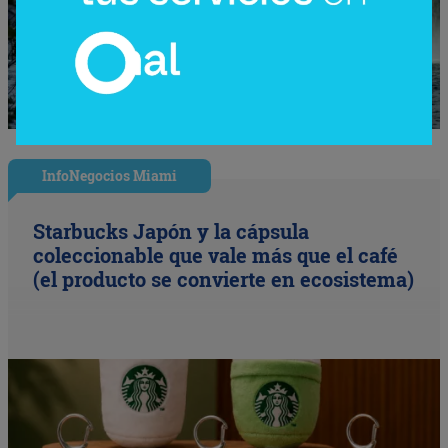
InfoNegocios Miami
Starbucks Japón y la cápsula
coleccionable que vale más que el café
(el producto se convierte en ecosistema)