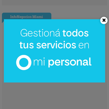
InfoNegocios Miami
Starbucks Japón y la cápsula
coleccionable que vale más que el café
(el producto se convierte en ecosistema)