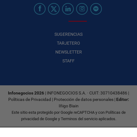
SUGERENCIAS
TARJETERO
NEWSLETTER
STAFF
Infonegocios 2026
| INFONEGOCIOS S.A. · CUIT: 30710438486 |
Políticas de Privacidad
|
Protección de datos personales
|
Editor:
Iñigo Biain
Este sitio esta protegido por Google reCAPTCHA y con
Políticas de
privacidad de Google
y
Terminos del servicio
aplicados.