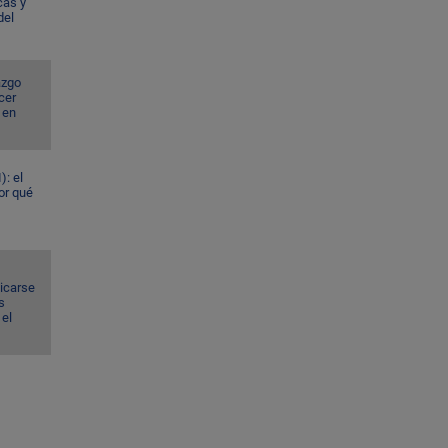
cas y
del
azgo
cer
 en
): el
or qué
dicarse
s
el