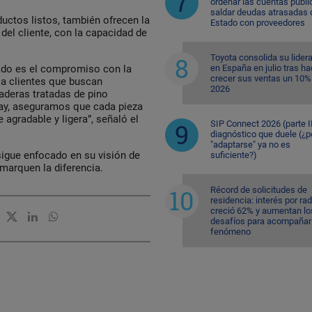
ordenar las cuentas públi
saldar deudas atrasadas 
uctos listos, también ofrecen la
Estado con proveedores
el cliente, con la capacidad de
Toyota consolida su lider
en España en julio tras ha
cado es el compromiso con la
crecer sus ventas un 10%
e a clientes que buscan
2026
aderas tratadas de pino
ay, aseguramos que cada pieza
agradable y ligera”, señaló el
SIP Connect 2026 (parte II
diagnóstico que duele (¿p
"adaptarse" ya no es
igue enfocado en su visión de
suficiente?)
marquen la diferencia.
Récord de solicitudes de
residencia: interés por ra
creció 62% y aumentan lo
desafíos para acompañar 
fenómeno