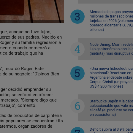
Mercado de pagos proyec
millones de transaccione
tarjetas en 2026 (volumen
operado alcanzaría G. 79,
billones)
que, aunque no tuvo lujos,
sfuerzo de sus padres. Nacido en
Roger y su familia regresaron a
Nude Dining: Miami redefi
momento cuando comenzó a
lujo gastronómico con la 
ética de trabajo que ha
(nudista) más disruptiva 
”, recordó Roger. Este
¿Una nueva hidroeléctrica
binacional? Reactivan en
a de su negocio: "D'pinos Bien
Argentina el debate sobre
Corpus Christi (un proyec
US$ 4.200 millones)
oger decidió emprender su
ción, se enfocó en ofrecer
l mercado. "Siempre digo que
Starbucks Japón y la cáp
 trabajo", comentó.
coleccionable que vale m
el café (el producto se co
en ecosistema)
edad de productos de carpintería
más populares se encuentran kits
atermos, organizadores de
Déficit subirá al 3,9% para