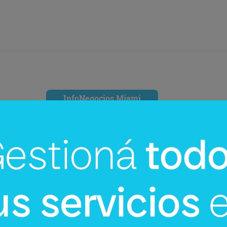
InfoNegocios Miami
cina?
SIP Connect 2026 (parte III): ¿cómo
nace el nuevo estándar de
producción? (Long video + Tik Tok 
multi cross + eventos)