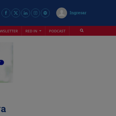
Ingresar
WSLETTER
RED IN
PODCAST
ra