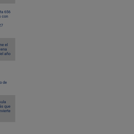
ta 656
s con
27
ne el
cena
del año
to de
sula
ás que
nvierte