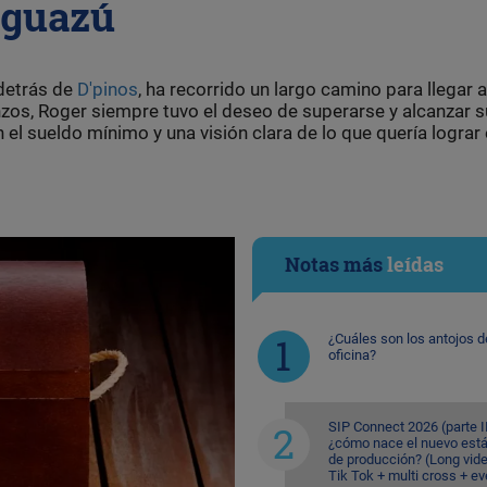
aguazú
detrás de
D'pinos
, ha recorrido un largo camino para llegar a
os, Roger siempre tuvo el deseo de superarse y alcanzar 
el sueldo mínimo y una visión clara de lo que quería lograr 
Notas más
leídas
¿Cuáles son los antojos d
oficina?
SIP Connect 2026 (parte II
¿cómo nace el nuevo est
de producción? (Long vid
Tik Tok + multi cross + e