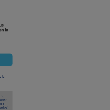
sus
en la
e la
I):
ándar
eo +
ventos)