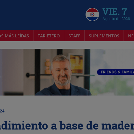
VIE. 7
Agosto de 2026
AS MÁS LEÍDAS
TARJETERO
STAFF
SUPLEMENTOS
NE
024
ndimiento a base de made