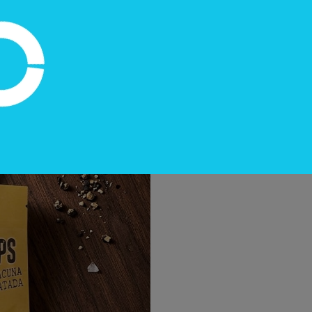
mbinación de perfiles que ayudó
u experiencia en producción
enfoca en el área comercial,