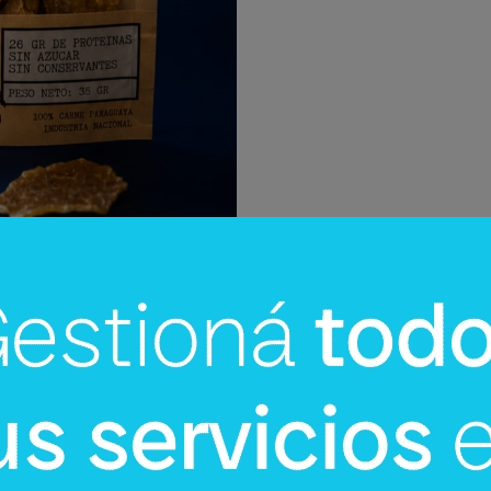
equiere más de 24 horas de
oveniente del Chaco paraguayo,
ar la grasa externa. Luego, la
e un día completo en salmuera y
ión a baja temperatura durante
ca del 70% de su peso,
producto se envasa en sobres
 meses.