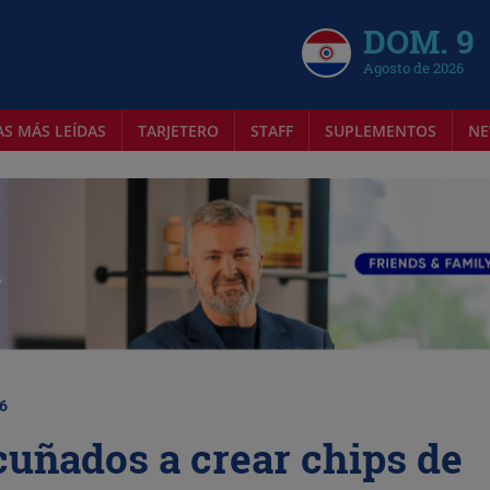
DOM. 9
Agosto de 2026
AS MÁS LEÍDAS
TARJETERO
STAFF
SUPLEMENTOS
NE
26
cuñados a crear chips de