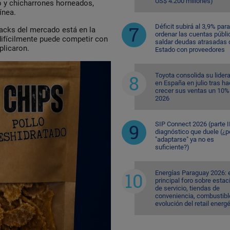
US$ 4.200 millones)
no y chicharrones horneados,
ínea.
Déficit subirá al 3,9% para
snacks del mercado está en la
ordenar las cuentas públi
 difícilmente puede competir con
saldar deudas atrasadas 
plicaron.
Estado con proveedores
Toyota consolida su lider
en España en julio tras ha
crecer sus ventas un 10%
2026
SIP Connect 2026 (parte II
diagnóstico que duele (¿p
"adaptarse" ya no es
suficiente?)
Energías Paraguay 2026: 
principal foro sobre esta
de servicio, tiendas de
conveniencia, combustible
evolución del retail energ