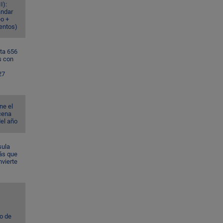
I):
ándar
eo +
ventos)
ta 656
s con
27
ne el
cena
del año
sula
ás que
nvierte
to de