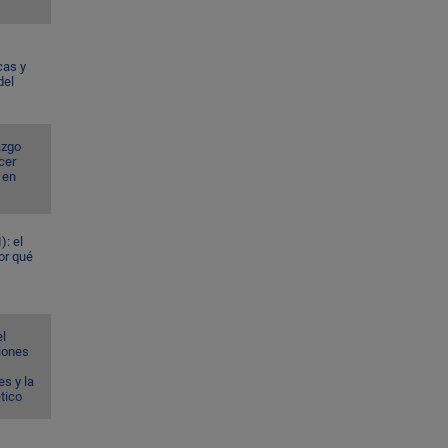
cas y
del
azgo
cer
 en
): el
or qué
el
ciones
s y la
ético