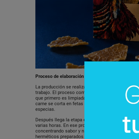
Proceso de elaboración
La producción se realiza en Areguá y cada lote r
trabajo. El proceso comienza con carne magra pr
que primero es limpiada cuidadosamente para retir
carne se corta en fetas y se deja macerar durant
especias.
Después llega la etapa esencial de la deshidratac
varias horas. En ese proceso, la carne pierde cer
concentrando sabor y nutrientes. Finalmente, el 
herméticos preparados para conservarlo durante