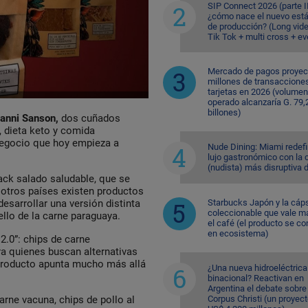
SIP Connect 2026 (parte II
¿cómo nace el nuevo est
de producción? (Long vid
Tik Tok + multi cross + e
Mercado de pagos proyec
millones de transaccione
tarjetas en 2026 (volumen
operado alcanzaría G. 79,
billones)
anni Sanson
,
dos cuñados
 dieta keto y comida
negocio que hoy empieza a
Nude Dining: Miami redefi
lujo gastronómico con la 
(nudista) más disruptiva 
ack salado saludable, que se
 otros países existen productos
Starbucks Japón y la cáp
desarrollar una versión distinta
coleccionable que vale m
llo de la carne paraguaya.
el café (el producto se co
en ecosistema)
 2.0”: chips de carne
a quienes buscan alternativas
 producto apunta mucho más allá
¿Una nueva hidroeléctrica
binacional? Reactivan en
Argentina el debate sobre
Corpus Christi (un proyec
rne vacuna, chips de pollo al