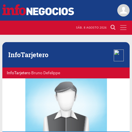
SÁB. 8 AGOSTO 2026
Info
Tarjetero
InfoTarjetero
Bruno Defelippe