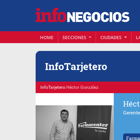
HOME
SECCIONES
CIUDADES
L
Info
Tarjetero
InfoTarjetero
Héctor González
Héct
Gerente
Farma