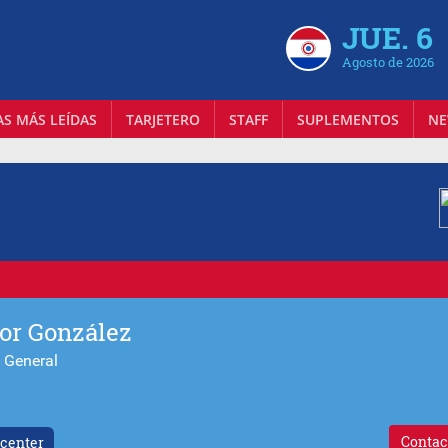
JUE. 6
Agosto de 2026
AS MÁS LEÍDAS
TARJETERO
STAFF
SUPLEMENTOS
NE
or González
 General
Contac
center