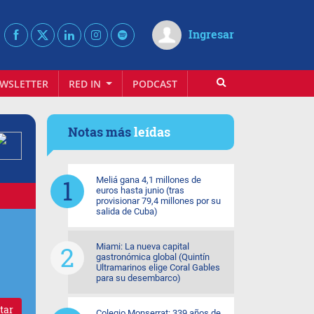
Ingresar
WSLETTER
RED IN
PODCAST
Notas más
leídas
Meliá gana 4,1 millones de
euros hasta junio (tras
provisionar 79,4 millones por su
salida de Cuba)
Miami: La nueva capital
gastronómica global (Quintín
Ultramarinos elige Coral Gables
para su desembarco)
tar
Colegio Monserrat: 339 años de