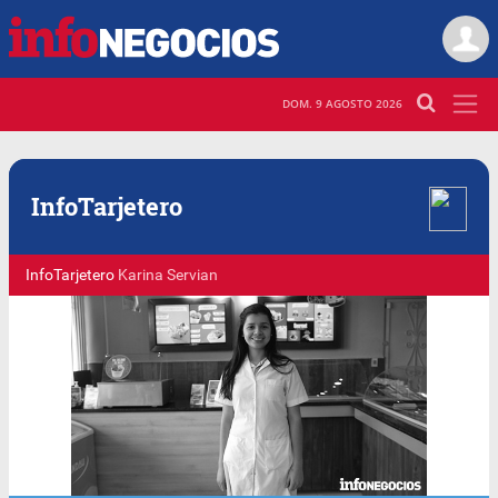
DOM. 9 AGOSTO 2026
Info
Tarjetero
InfoTarjetero
Karina Servian