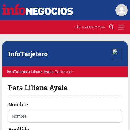
SÁB. 8 AGOSTO 2026
Info
Tarjetero
InfoTarjetero
Liliana Ayala
Contactar
Para
Liliana Ayala
Nombre
Apellido