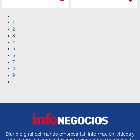
‹
1
2
3
4
5
6
7
8
9
›
Diario digital del mundo empresarial. Información, videos y
fotos sobre los principales acontecimientos y negocios de