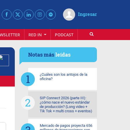
Ingresar
WSLETTER
RED IN
PODCAST
Notas más
leídas
¿Cuáles son los antojos de la
oficina?
SIP Connect 2026 (parte III):
¿cómo nace el nuevo estándar
de producción? (Long video +
Tik Tok + multi cross + eventos)
Mercado de pagos proyecta 656
millones de transacciones con