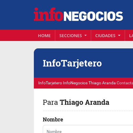
HOME
SECCIONES
CIUDADES
L
Info
Tarjetero
InfoTarjetero
InfoNegocios
Thiago Aranda
Contact
Para
Thiago Aranda
Nombre