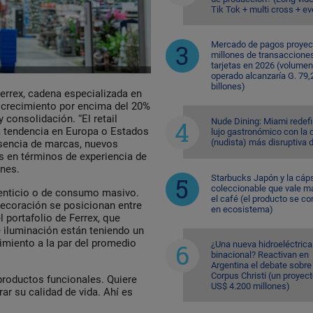
Tik Tok + multi cross + e
Mercado de pagos proyec
millones de transaccione
tarjetas en 2026 (volumen
operado alcanzaría G. 79,
billones)
errex, cadena especializada en
 crecimiento por encima del 20%
 consolidación. “El retail
Nude Dining: Miami redefi
a tendencia en Europa o Estados
lujo gastronómico con la 
(nudista) más disruptiva 
sencia de marcas, nuevos
 en términos de experiencia de
ones.
Starbucks Japón y la cáp
coleccionable que vale m
imenticio o de consumo masivo.
el café (el producto se co
decoración se posicionan entre
en ecosistema)
 portafolio de Ferrex, que
e iluminación están teniendo un
imiento a la par del promedio
¿Una nueva hidroeléctrica
binacional? Reactivan en
Argentina el debate sobre
Corpus Christi (un proyec
productos funcionales. Quiere
US$ 4.200 millones)
ar su calidad de vida. Ahí es