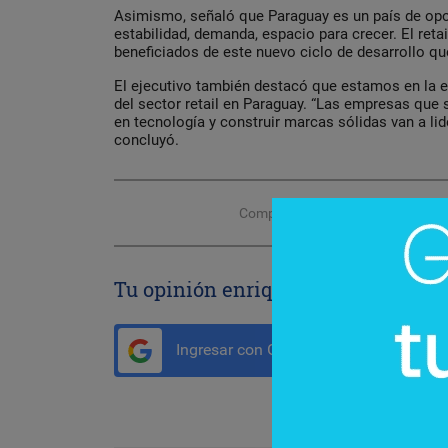
Asimismo, señaló que Paraguay es un país de opo
estabilidad, demanda, espacio para crecer. El reta
beneficiados de este nuevo ciclo de desarrollo que
El ejecutivo también destacó que estamos en la 
del sector retail en Paraguay. “Las empresas que s
en tecnología y construir marcas sólidas van a lid
concluyó.
Compartir con tus amigos de
Tu opinión enriquece este artículo:
Ingresar con Google