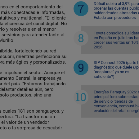
Déficit subirá al 3,9% para
fundo en el comportamiento del
ordenar las cuentas públi
 más conectadas e informadas,
saldar deudas atrasadas 
Estado con proveedores
itivas y multicanal. “El cliente
a eficiencia del canal digital. No
arlo y resolverle en el menor
Toyota consolida su lider
ervicios para atender tanto al
en España en julio tras ha
Murillo.
crecer sus ventas un 10%
2026
íbrida, fortaleciendo su red
escubrir, mientras perfecciona su
ra más ágiles y personalizados.
SIP Connect 2026 (parte II
diagnóstico que duele (¿p
"adaptarse" ya no es
ue impulsan el sector. Aunque el
suficiente?)
tamento Central, la empresa ya
ior del país. “Estamos trabajando
elantar detalles aún, pero
Energías Paraguay 2026: 
 solo productos, sino una
principal foro sobre esta
de servicio, tiendas de
conveniencia, combustible
evolución del retail energ
s cuales 181 son paraguayos, y
ertura. “La transformación
r el valor de un vendedor
to o la sorpresa de descubrir