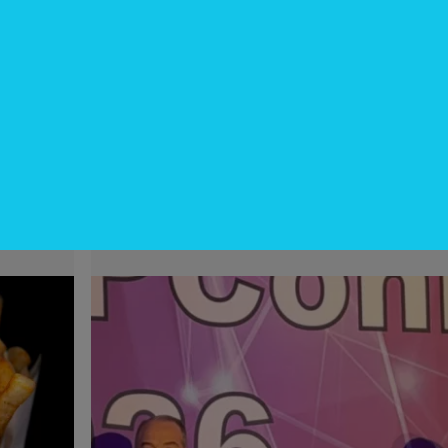
InfoNegocios Miami
cina?
SIP Connect 2026 (parte III): ¿cómo
nace el nuevo estándar de
producción? (Long video + Tik Tok 
multi cross + eventos)