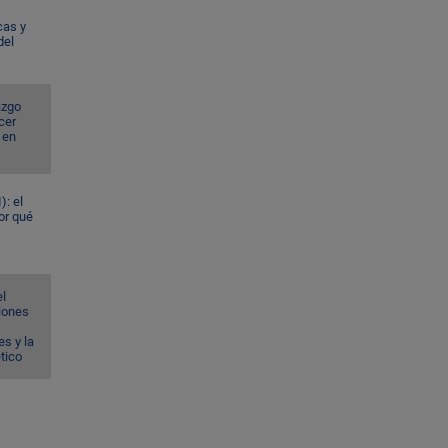
cas y
del
azgo
cer
 en
): el
or qué
el
ciones
s y la
ético