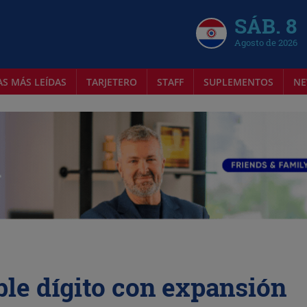
SÁB. 8
Agosto de 2026
AS MÁS LEÍDAS
TARJETERO
STAFF
SUPLEMENTOS
NE
oble dígito con expansión