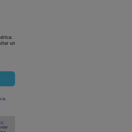
érica.
itar un
e la
I):
ándar
eo +