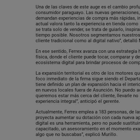
Una de las claves de este auge es el cambio pro
consumidor paraguayo. Las nuevas generaciones,
demandan experiencias de compra más rápidas, intu
actual valora tanto la experiencia en tienda como l
se trata solo de vender, se trata de guiarlo, inspir
tiempo posible. Nosotros segmentamos nuestros s
cliente tradicional como al digital nativo”, detalló 
En ese sentido, Ferrex avanza con una estrategia h
física, donde el cliente puede tocar, comparar y d
ecosistema digital para brindar procesos de comp
La expansión territorial es otro de los motores q
foco inmediato de la firma sigue siendo el Depar
tiene definido un plan de expansión hacia el inter
en nuevos locales fuera de Asunción. No puedo ad
queremos estar más cerca del cliente, llevarle no
experiencia integral”, anticipó el gerente.
Actualmente, Ferrex emplea a 183 personas, de la
proyecta aumentar su dotación con cada nueva ap
digital es una herramienta, pero no puede sustitui
capacitado, un asesoramiento en el momento exac
algo que no buscabas”, explicó Murillo.