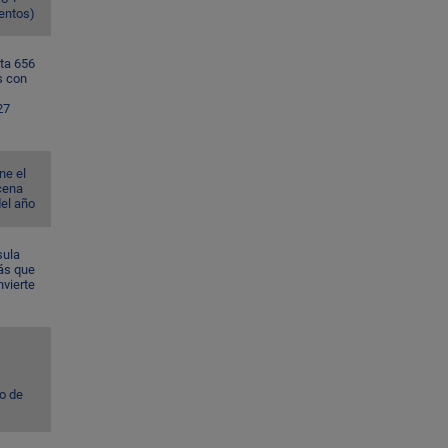
ventos)
ta 656
s con
27
ne el
cena
del año
sula
ás que
nvierte
to de