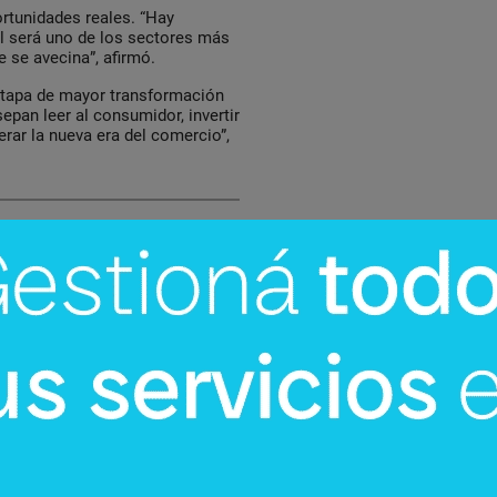
rtunidades reales. “Hay
il será uno de los sectores más
 se avecina”, afirmó.
etapa de mayor transformación
epan leer al consumidor, invertir
erar la nueva era del comercio”,