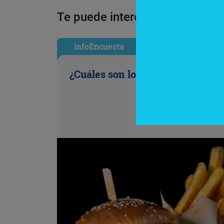
Te puede interesar:
infoEncuesta
¿Cuáles son los antojos de la ofi