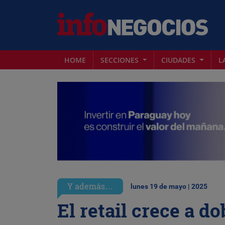
HOME
SECCIONES
CIUDADES
L
Y además…
lunes 19 de mayo | 2025
El retail crece a d