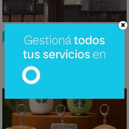
InfoNegocios Miami
Starbucks Japón y la cápsula
coleccionable que vale más que el café
(el producto se convierte en ecosistema)