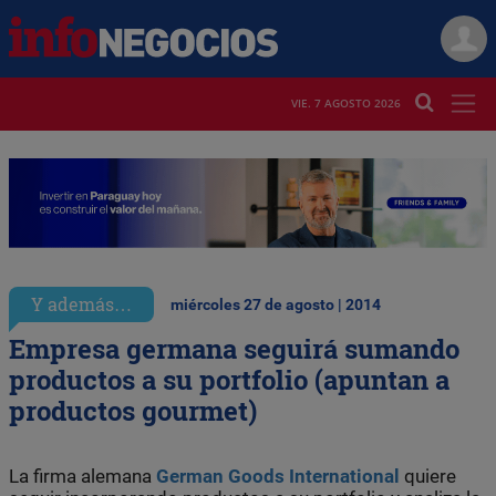
VIE. 7 AGOSTO 2026
Y además…
miércoles 27 de agosto | 2014
Empresa germana seguirá sumando
productos a su portfolio (apuntan a
productos gourmet)
La firma alemana
German Goods International
quiere