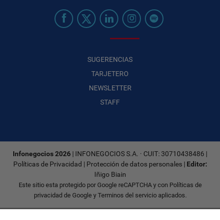
SUGERENCIAS
TARJETERO
NEWSLETTER
STAFF
Infonegocios 2026
| INFONEGOCIOS S.A. · CUIT: 30710438486 |
Políticas de Privacidad
|
Protección de datos personales
|
Editor:
Iñigo Biain
Este sitio esta protegido por Google reCAPTCHA y con
Políticas de
privacidad de Google
y
Terminos del servicio
aplicados.