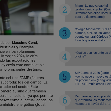
Miami: La nueva capital
gastronómica global (Quin
Ultramarinos elige Coral 
para su desembarco)
Colegio Monserrat: 339 a
historia, 63% de los votos
puente cultural Córdoba (A
Florida que es un hito
ada por
Massimo Corsi,
ustibles y Energías
nce en los volúmenes
¿Cuáles son los antojos d
itros; en 2024, la cifra
oficina?
sado las exportaciones
uay envía este combustible
omo principales destinos.
SIP Connect 2026 (parte II
¿cómo nace el nuevo est
nte del tipo FAME (ésteres
de producción? (Long vid
de subproductos del campo. La
Tik Tok + multi cross + e
rtador del sector. Este
comercial, sino que también
beranía nacional, ya que permite
Permanece, un emprendi
scasez como el actual, donde los
que eterniza los recuerdo
mascota a través del arte
uministro energético global.