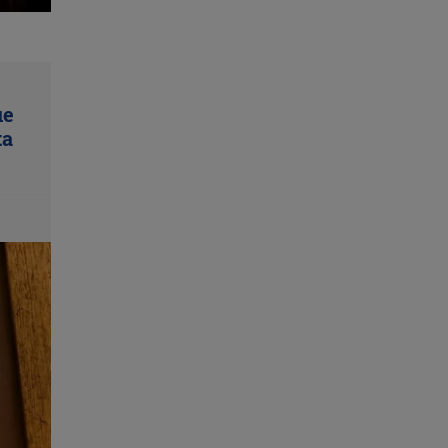
ue
ta