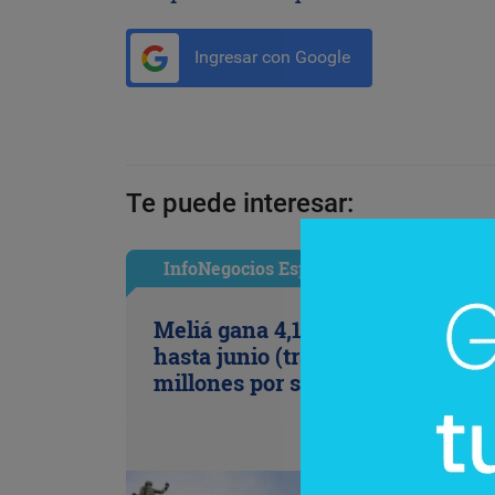
Ingresar con Google
Te puede interesar:
InfoNegocios España
Meliá gana 4,1 millones de euros
hasta junio (tras provisionar 79,4
millones por su salida de Cuba)