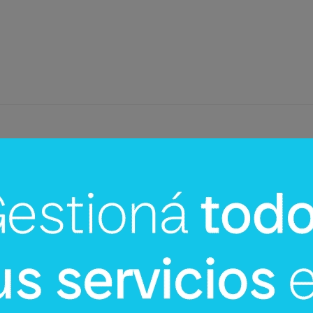
InfoNegocios Miami
Miami: La nueva capital
gastronómica global (Quintín
Ultramarinos elige Coral Gables pa
su desembarco)