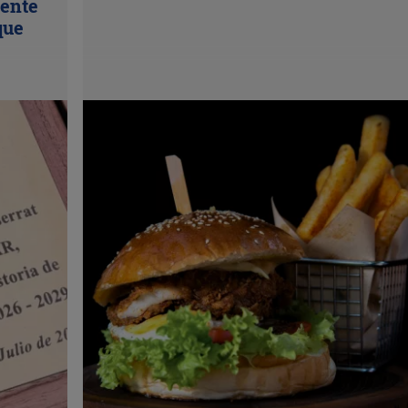
uente
que