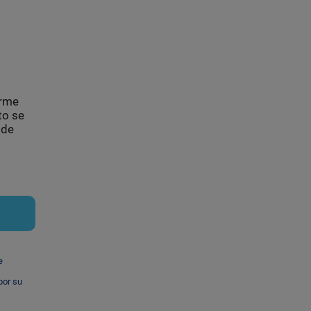
orme
to se
 de
e
por su