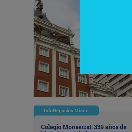
InfoNegocios Miami
Colegio Monserrat: 339 años de