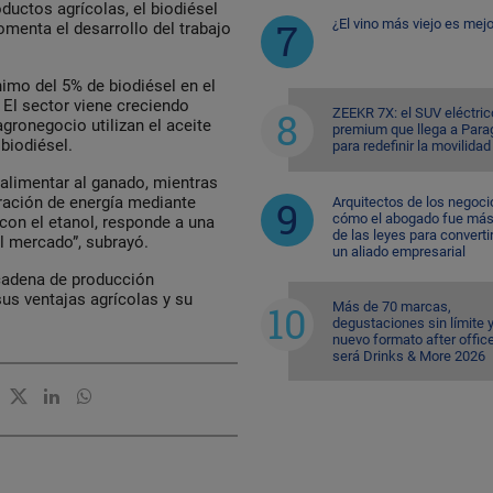
ductos agrícolas, el biodiésel
¿El vino más viejo es mejo
omenta el desarrollo del trabajo
mo del 5% de biodiésel en el
El sector viene creciendo
ZEEKR 7X: el SUV eléctric
gronegocio utilizan el aceite
premium que llega a Para
 biodiésel.
para redefinir la movilidad
alimentar al ganado, mientras
ración de energía mediante
Arquitectos de los negoci
cómo el abogado fue más 
 con el etanol, responde a una
de las leyes para converti
l mercado”, subrayó.
un aliado empresarial
 cadena de producción
us ventajas agrícolas y su
Más de 70 marcas,
degustaciones sin límite 
nuevo formato after office
será Drinks & More 2026