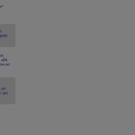
r?
o
guay
os:
allá
rse en
y un
: así