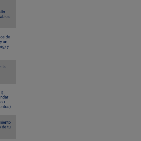
tín
Gables
ños de
 y un
rg) y
e la
I):
ándar
eo +
ventos)
miento
s de tu