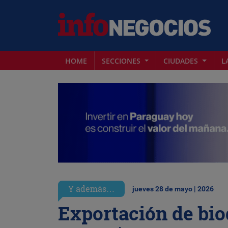
HOME
SECCIONES
CIUDADES
L
Y además…
jueves 28 de mayo | 2026
Exportación de bio