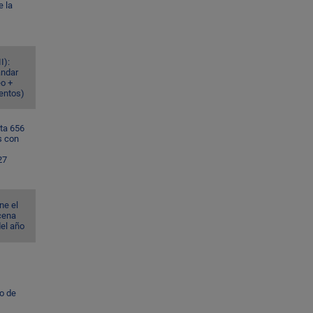
e la
I):
ándar
eo +
ventos)
ta 656
s con
27
ne el
cena
del año
to de