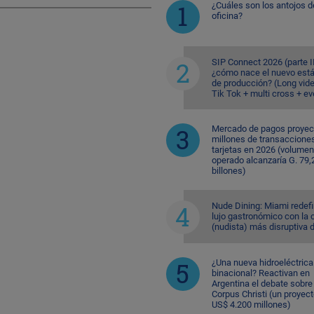
¿Cuáles son los antojos d
oficina?
SIP Connect 2026 (parte II
¿cómo nace el nuevo est
de producción? (Long vid
Tik Tok + multi cross + e
Mercado de pagos proyec
millones de transaccione
tarjetas en 2026 (volumen
operado alcanzaría G. 79,
billones)
Nude Dining: Miami redefi
lujo gastronómico con la 
(nudista) más disruptiva 
¿Una nueva hidroeléctrica
binacional? Reactivan en
Argentina el debate sobre
Corpus Christi (un proyec
US$ 4.200 millones)