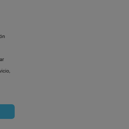
ión
ar
icio,