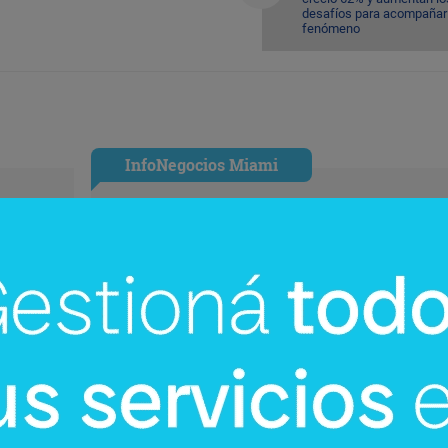
desafíos para acompañar 
fenómeno
InfoNegocios Miami
cina?
SIP Connect 2026 (parte III): ¿cómo
nace el nuevo estándar de
producción? (Long video + Tik Tok 
multi cross + eventos)