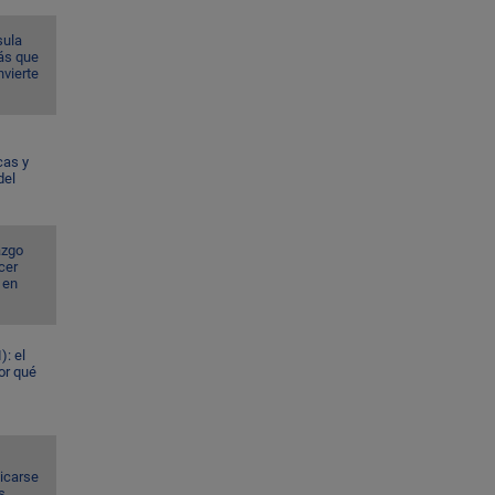
sula
ás que
nvierte
cas y
del
azgo
cer
 en
): el
or qué
dicarse
s