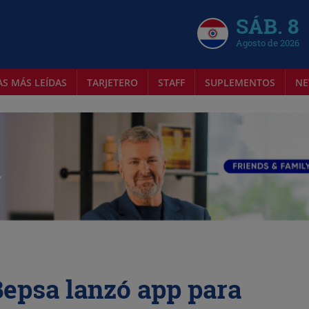
SÁB. 8
Agosto de 2026
AS MÁS LEÍDAS
TARJETERO
STAFF
SUPLEMENTOS
NE
 Bepsa lanzó app para