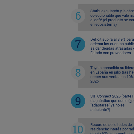
Starbucks Japón y la cáp
coleccionable que vale m
el café (el producto se co
en ecosistema)
Déficit subirá al 3,9% para
ordenar las cuentas públi
saldar deudas atrasadas 
Estado con proveedores
Toyota consolida su lider
en España en julio tras ha
crecer sus ventas un 10%
2026
SIP Connect 2026 (parte II
diagnóstico que duele (¿p
"adaptarse" ya no es
suficiente?)
Récord de solicitudes de
residencia: interés por ra
creció 62% y aumentan lo