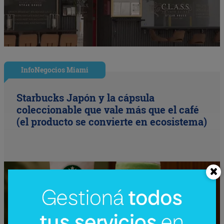
InfoNegocios Miami
Starbucks Japón y la cápsula
coleccionable que vale más que el café
(el producto se convierte en ecosistema)