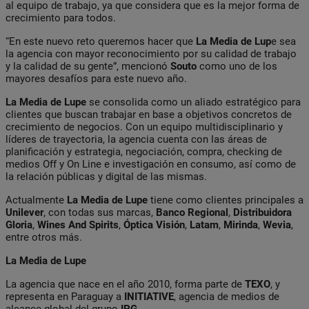
al equipo de trabajo, ya que considera que es la mejor forma de
crecimiento para todos.
“En este nuevo reto queremos hacer que
La Media de Lup
e sea
la agencia con mayor reconocimiento por su calidad de trabajo
y la calidad de su gente”, mencionó
Souto
como uno de los
mayores desafíos para este nuevo año.
La Media de Lupe
se consolida como un aliado estratégico para
clientes que buscan trabajar en base a objetivos concretos de
crecimiento de negocios. Con un equipo multidisciplinario y
líderes de trayectoria, la agencia cuenta con las áreas de
planificación y estrategia, negociación, compra, checking de
medios Off y On Line e investigación en consumo, así como de
la relación públicas y digital de las mismas.
Actualmente
La Media de Lupe
tiene como clientes principales a
Unilever
, con todas sus marcas,
Banco
Regional
,
Distribuidora
Gloria
,
Wines And Spirits
,
Óptica
Visión
,
Latam
,
Mirinda
,
Wevia
,
entre otros más.
La Media de Lupe
La agencia que nace en el año 2010, forma parte de
TEXO
, y
representa en Paraguay a
INITIATIVE
, agencia de medios de
alcance global del grupo
IPG
.