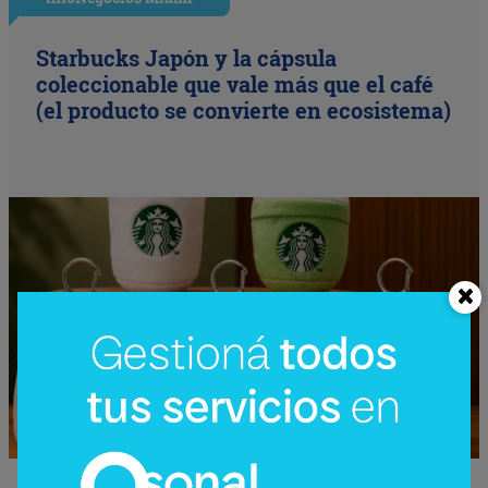
Starbucks Japón y la cápsula
coleccionable que vale más que el café
(el producto se convierte en ecosistema)