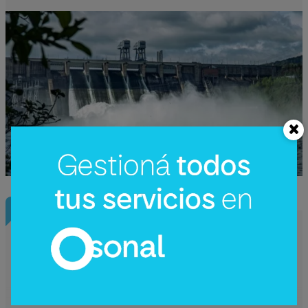
InfoNegocios Miami
Nude Dining: Miami redefine el lujo
gastronómico con la cena (nudista) más
disruptiva del año