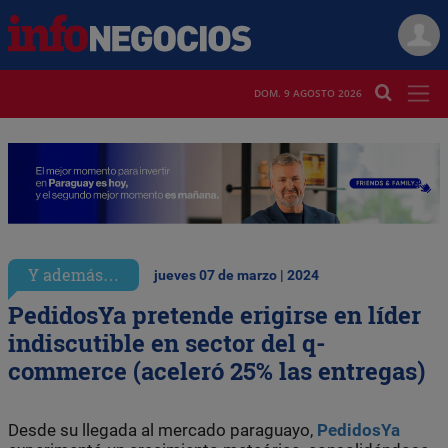
DOM. 9 AGOSTO 2026
Y además…
jueves 07 de marzo | 2024
PedidosYa pretende erigirse en líder
indiscutible en sector del q-
commerce (aceleró 25% las entregas)
Desde su llegada al mercado paraguayo,
PedidosYa