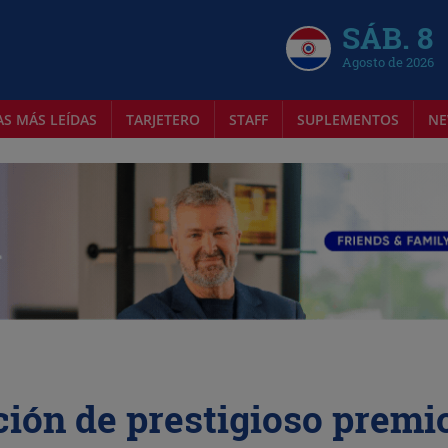
SÁB. 8
Agosto de 2026
AS MÁS LEÍDAS
TARJETERO
STAFF
SUPLEMENTOS
NE
ción de prestigioso premi