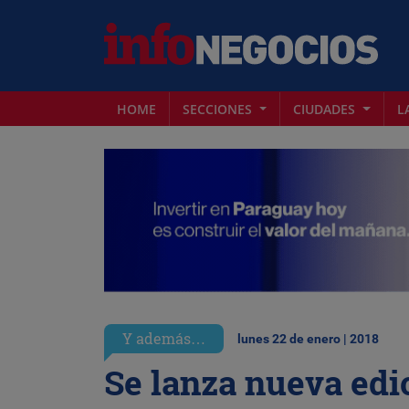
HOME
SECCIONES
CIUDADES
L
Y además…
lunes 22 de enero | 2018
Se lanza nueva edi