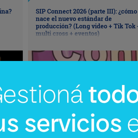
cina?
SIP Connect 2026 (parte III): ¿cómo
nace el nuevo estándar de
producción? (Long video + Tik Tok 
multi cross + eventos)