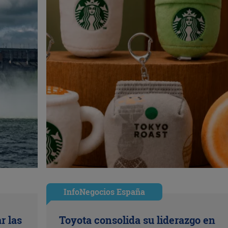
InfoNegocios España
r las
Toyota consolida su liderazgo en