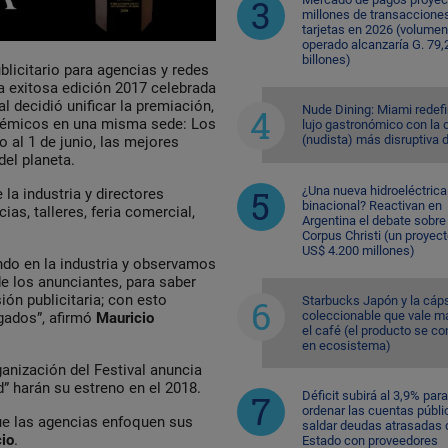
millones de transaccione
tarjetas en 2026 (volumen
operado alcanzaría G. 79,
billones)
blicitario para agencias y redes
la exitosa edición 2017 celebrada
al decidió unificar la premiación,
Nude Dining: Miami redefi
cadémicos en una misma sede: Los
lujo gastronómico con la 
(nudista) más disruptiva 
o al 1 de junio, las mejores
del planeta.
¿Una nueva hidroeléctrica
la industria y directores
binacional? Reactivan en
ias, talleres, feria comercial,
Argentina el debate sobre
Corpus Christi (un proyec
US$ 4.200 millones)
ndo en la industria y observamos
de los anunciantes, para saber
ón publicitaria; con esto
Starbucks Japón y la cáp
coleccionable que vale m
gados”, afirmó
Mauricio
el café (el producto se co
en ecosistema)
anización del Festival anuncia
d” harán su estreno en el 2018.
Déficit subirá al 3,9% para
ordenar las cuentas públi
ue las agencias enfoquen sus
saldar deudas atrasadas 
io
.
Estado con proveedores