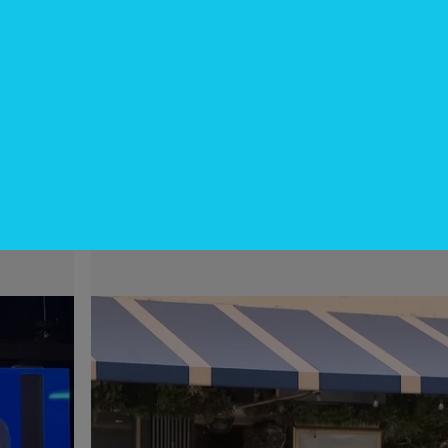
InfoNegocios Miami
Nude Dining: Miami redefine el luj
gastronómico con la cena (nudista)
do
más disruptiva del año