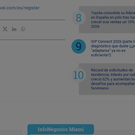
ival.com/es/register
Toyota consolida su lider
en España en julio tras ha
crecer sus ventas un 10%
2026
SIP Connect 2026 (parte II
diagnóstico que duele (¿p
"adaptarse" ya no es
suficiente?)
Récord de solicitudes de
residencia: interés por ra
creció 62% y aumentan lo
desafíos para acompañar 
fenómeno
InfoNegocios Miami