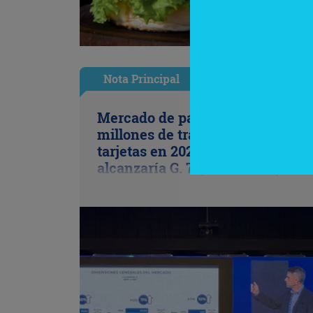
Nota Principal
Mercado de pagos proyecta 656
millones de transacciones con
tarjetas en 2026 (volumen opera
alcanzaría G. 79,27 billones)