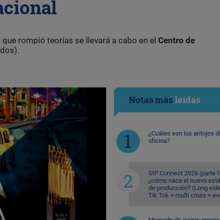
acional
ta que rompió teorías se llevará a cabo en el
Centro de
dos).
Notas más
leídas
¿Cuáles son los antojos d
oficina?
SIP Connect 2026 (parte II
¿cómo nace el nuevo est
de producción? (Long vid
Tik Tok + multi cross + e
Mercado de pagos proyec