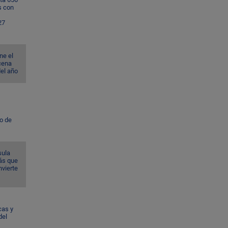
s con
27
ne el
cena
del año
to de
sula
ás que
nvierte
cas y
del