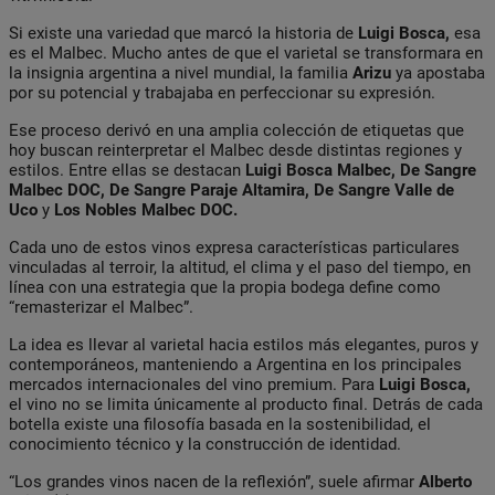
Si existe una variedad que marcó la historia de
Luigi Bosca,
esa
es el Malbec. Mucho antes de que el varietal se transformara en
la insignia argentina a nivel mundial, la familia
Arizu
ya apostaba
por su potencial y trabajaba en perfeccionar su expresión.
Ese proceso derivó en una amplia colección de etiquetas que
hoy buscan reinterpretar el Malbec desde distintas regiones y
estilos. Entre ellas se destacan
Luigi Bosca
Malbec, De Sangre
Malbec DOC, De Sangre Paraje Altamira, De Sangre Valle de
Uco
y
Los Nobles Malbec DOC.
Cada uno de estos vinos expresa características particulares
vinculadas al terroir, la altitud, el clima y el paso del tiempo, en
línea con una estrategia que la propia bodega define como
“remasterizar el Malbec”.
La idea es llevar al varietal hacia estilos más elegantes, puros y
contemporáneos, manteniendo a Argentina en los principales
mercados internacionales del vino premium. Para
Luigi Bosca,
el vino no se limita únicamente al producto final. Detrás de cada
botella existe una filosofía basada en la sostenibilidad, el
conocimiento técnico y la construcción de identidad.
“Los grandes vinos nacen de la reflexión”, suele afirmar
Alberto