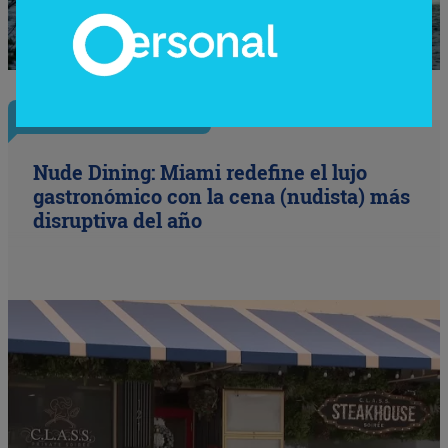
InfoNegocios Miami
Nude Dining: Miami redefine el lujo
gastronómico con la cena (nudista) más
disruptiva del año