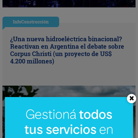
InfoConstrucción
¿Una nueva hidroeléctrica binacional?
Reactivan en Argentina el debate sobre
Corpus Christi (un proyecto de US$
4.200 millones)