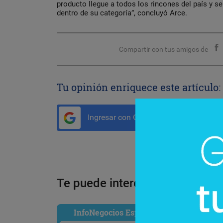
producto llegue a todos los rincones del país y se
dentro de su categoría”, concluyó Arce.
Compartir con tus amigos de
Tu opinión enriquece este artículo:
Ingresar con Google
Te puede interesar:
InfoNegocios España