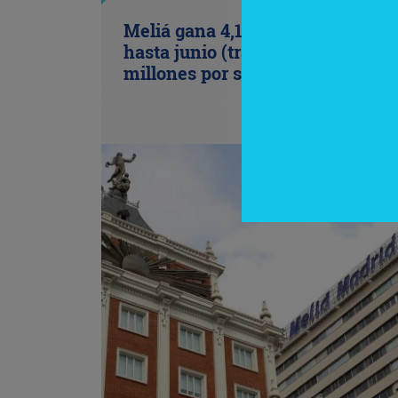
Meliá gana 4,1 millones de euros
hasta junio (tras provisionar 79,4
millones por su salida de Cuba)