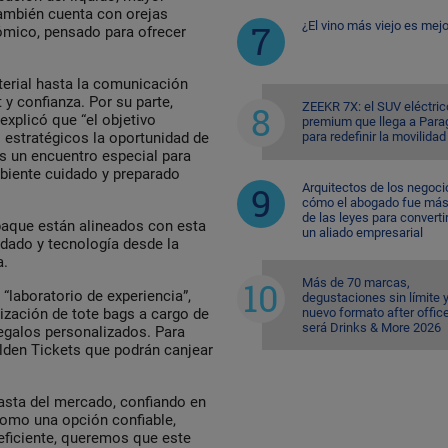
También cuenta con orejas
¿El vino más viejo es mejo
tómico, pensado para ofrecer
terial hasta la comunicación
 y confianza. Por su parte,
ZEEKR 7X: el SUV eléctric
xplicó que “el objetivo
premium que llega a Para
para redefinir la movilidad
s estratégicos la oportunidad de
 un encuentro especial para
biente cuidado y preparado
Arquitectos de los negoci
cómo el abogado fue más 
de las leyes para converti
paque están alineados con esta
un aliado empresarial
dado y tecnología desde la
a.
Más de 70 marcas,
 “laboratorio de experiencia”,
degustaciones sin límite 
nuevo formato after office
ización de tote bags a cargo de
será Drinks & More 2026
 regalos personalizados. Para
lden Tickets que podrán canjear
iasta del mercado, confiando en
omo una opción confiable,
 eficiente, queremos que este