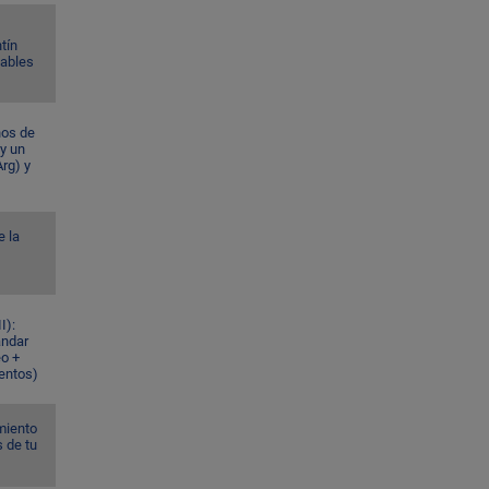
tín
Gables
ños de
 y un
rg) y
e la
I):
ándar
eo +
ventos)
miento
s de tu