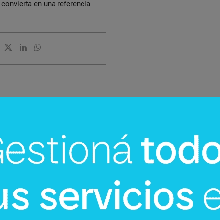
 convierta en una referencia
InfoNegocios Miami