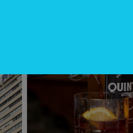
Miami: La nueva capital
gastronómica global (Quintín
Ultramarinos elige Coral Gables pa
su desembarco)