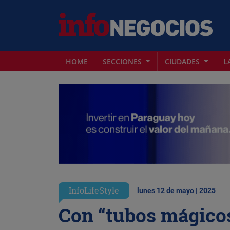
HOME
SECCIONES
CIUDADES
L
InfoLifeStyle
lunes 12 de mayo | 2025
Con “tubos mágicos