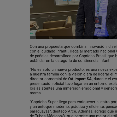
Con una propuesta que combina innovación, dise
con el cuidado infantil, llega al mercado nacional
de pañales desarrollada por Capricho Brasil, que
estándar en la categoría de continencia infantil.
“No es solo un nuevo producto, es una nueva exp
a nuestra familia con la visión clara de liderar e
director comercial de
OA Import SA,
durante el ev
presentación oficial tuvo lugar en un entorno excl
los asistentes una inmersión emocional y sensorial
marca.
“Capricho Super llega para enriquecer nuestro por
y un enfoque moderno, práctico y eficiente, pensa
paraguayas”, destacó Arce. Además, agregó que in
de Tubos Mágicos®, que permite una mejor distrib