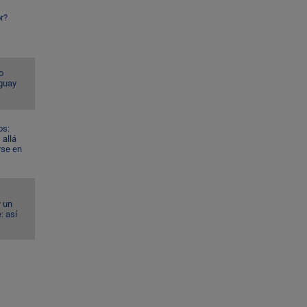
r?
o
guay
os:
allá
rse en
y un
: así