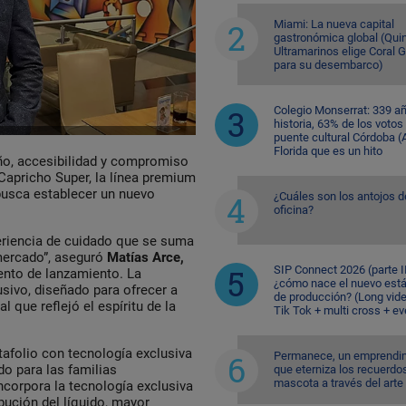
Miami: La nueva capital
gastronómica global (Quin
Ultramarinos elige Coral 
para su desembarco)
Colegio Monserrat: 339 a
historia, 63% de los votos
puente cultural Córdoba (A
Florida que es un hito
ño, accesibilidad y compromiso
 Capricho Super, la línea premium
 busca establecer un nuevo
¿Cuáles son los antojos d
oficina?
eriencia de cuidado que se suma
l mercado”, aseguró
Matías Arce,
SIP Connect 2026 (parte II
ento de lanzamiento. La
¿cómo nace el nuevo est
usivo, diseñado para ofrecer a
de producción? (Long vid
 que reflejó el espíritu de la
Tik Tok + multi cross + e
tafolio con tecnología exclusiva
Permanece, un emprendi
do para las familias
que eterniza los recuerdo
mascota a través del arte
corpora la tecnología exclusiva
ución del líquido, mayor