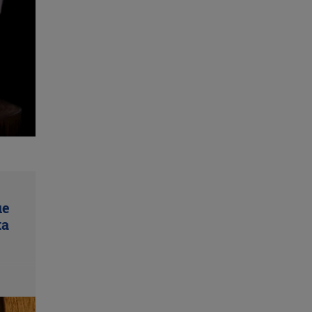
ue
ta