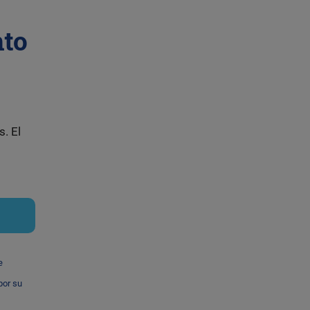
nto
s. El
e
por su