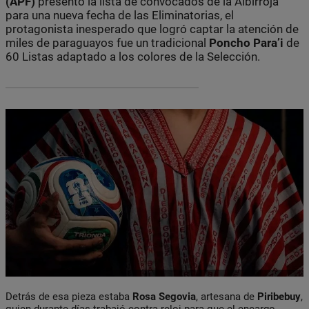
(APF)
presentó la lista de convocados de la Albirroja
para una nueva fecha de las Eliminatorias, el
protagonista inesperado que logró captar la atención de
miles de paraguayos fue un tradicional
Poncho Para’i
de
60 Listas adaptado a los colores de la Selección.
Detrás de esa pieza estaba
Rosa Segovia
, artesana de
Piribebuy
,
quien durante días trabajó contra reloj para que el encargo