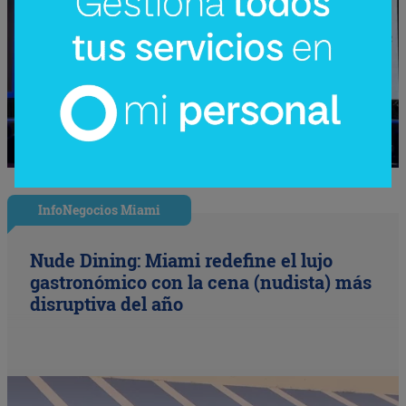
InfoNegocios Miami
Nude Dining: Miami redefine el lujo
gastronómico con la cena (nudista) más
disruptiva del año