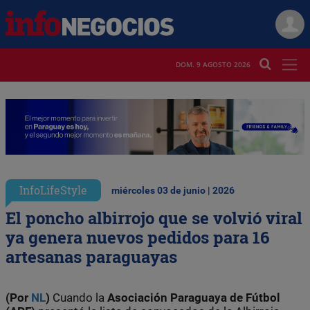
DOM. 9 AGOSTO 2026
InfoLifeStyle
miércoles 03 de junio | 2026
El poncho albirrojo que se volvió viral
ya genera nuevos pedidos para 16
artesanas paraguayas
(Por
NL
)
Cuando la
Asociación Paraguaya de Fútbol